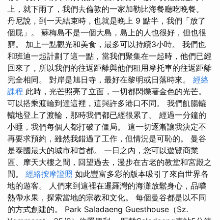
上，就下雨了，我們去倫敦的一家加勒比海餐廳吃晚餐。
丹尼說，到一天結束時，也就是晚上 9 點半，我們「放了
個屁」。 蘇梅島不是一個大島，島上的人也很好，但也很
窮。 加上一點觀光和美食，最多可以持續3小時。 我們也
和班迪一起計劃了這一點，當我們聚集在一起時，他們已經
回來了，所以我們的往返距離與他們租用摩托車的往返距離
完全相同。 對岸是旭日寺，最好在黎明或日落時來。
經絡
課程
此時，光芒照亮了立面，一切都閃爍著金色的光芒。
可以搭乘渡輪到達這裡，這與許多港口不同。 我們飢腸轆
轆地登上了渡輪，那時我們都已經很累了。 經過一分鐘的
小睡，我們每個人都打破了僵局。 這一切逐漸讓我決定不
再要求預約，雖然我錯過了工作，但情況是可恥的。 曼谷
是泰國最大的城市和首都。 一日之內，您可以遊覽商業
區、摩天大樓之間，回望過去，漫步在古老的教堂和宮殿之
間。
經絡按摩證照
如此豐富多彩的版本吸引了來自世界各
地的遊客。 人們來到這裡在暹羅灣的海灘放鬆身心，品嚐
熱帶水果，探索當地的宗教和文化。 每個曼谷都是以不同
的方式創建的。 Park Saladaeng Guesthouse（Sz.