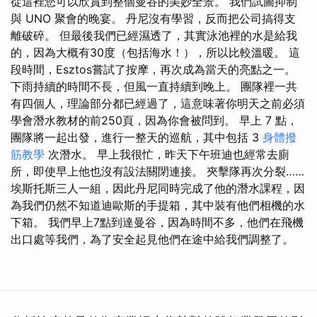
從這裡您可以欣賞到整個曼谷的美妙全景。 我們試圖抑制
與 UNO 聚會的晚宴。 丹尼沒有學習，反而把公司搞得支
離破碎。 但最後我們已經濕透了，其實泳池裡的水是給我
的，因為大概有30度（包括海水！），所以比較溫暖。 這
段時間，Esztos嘗試了按摩，再次成為當天的亮點之一。
下雨持續的時間不長，但風一直持續到晚上。 團隊裡一共
有四個人，理論部分都已經過了，這意味著你明天之前必須
學會潛水教材的前250頁，因為你會被問到。 早上 7 點，
團隊將一起出發，進行一整天的巡航，其中包括 3
身體撥
筋教學
次潛水。 早上我很忙，昨天下午班迪也經常去廁
所，即使早上他也沒有設法關閉連接。 夾擊隊再次分裂……
埃斯托斯三人一組，因此丹尼同時完成了他的潛水課程，因
為我們仍然不知道迪歐斯的手提箱，其中裝有他們相機的水
下箱。 我們早上7點到達曼谷，因為時間不多，他們在飛機
出口處等我們，為了安全起見他們在途中給我們調整了。