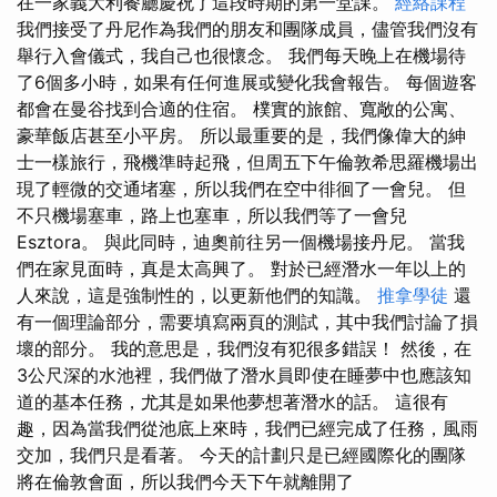
在一家義大利餐廳慶祝了這段時期的第一堂課。
經絡課程
我們接受了丹尼作為我們的朋友和團隊成員，儘管我們沒有
舉行入會儀式，我自己也很懷念。 我們每天晚上在機場待
了6個多小時，如果有任何進展或變化我會報告。 每個遊客
都會在曼谷找到合適的住宿。 樸實的旅館、寬敞的公寓、
豪華飯店甚至小平房。 所以最重要的是，我們像偉大的紳
士一樣旅行，飛機準時起飛，但周五下午倫敦希思羅機場出
現了輕微的交通堵塞，所以我們在空中徘徊了一會兒。 但
不只機場塞車，路上也塞車，所以我們等了一會兒
Esztora。 與此同時，迪奧前往另一個機場接丹尼。 當我
們在家見面時，真是太高興了。 對於已經潛水一年以上的
人來說，這是強制性的，以更新他們的知識。
推拿學徒
還
有一個理論部分，需要填寫兩頁的測試，其中我們討論了損
壞的部分。 我的意思是，我們沒有犯很多錯誤！ 然後，在
3公尺深的水池裡，我們做了潛水員即使在睡夢中也應該知
道的基本任務，尤其是如果他夢想著潛水的話。 這很有
趣，因為當我們從池底上來時，我們已經完成了任務，風雨
交加，我們只是看著。 今天的計劃只是已經國際化的團隊
將在倫敦會面，所以我們今天下午就離開了