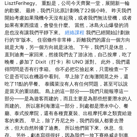
LisztFerihegy。 重點是，公司今天齊聚一堂，展開新一輪
的歡樂。 最終，我們只比原計劃晚了22個小時。 昨天我們
開始考慮如果飛機今天沒有起飛，或者我們無法登機，或者
如果有東西擋道，會發生什麼。 當然，冰島火山爆發的消
息也沒有讓我們平靜下來。
經絡課程
我們已經開始計劃旅
行的“B”版本。 住宿條件非常棒，距離我們的露台一個方向
就是大海，另一個方向就是泳池。 下午，我們只是休息，
直到迪奧一家回來，然後我們去了游泳池，自己按摩，吃了
晚餐，參加了 Dixit（打卡）和 UNO 派對。 此外，我們還
得問問是否有行李箱。 你不必把它撿起來，只需檢查一下
它是否可以在機器中看到。 早上除了在海灘閒晃之外，還
吃了11點的早餐。 泰國菜沒有人有任何問題，甚至可以說
是當天的重頭戲。 島上的這一部分——我們只能報導這一
部分——是為遊客而建的，而且主要是為那些想要潛水的人
而建的。 所以塞利海灘這一部分，到處都是潛水中心、餐
廳、泰式按摩院，還有各種賣夏裝、出租摩托車之類賣給遊
客的東西。 早上，除了丹尼之外，我們四個人都要去潛
水，但大自然幹擾了迪奧。 所以他們留下來、休息、生
存。 另外，劇本寫得很好，因為我們一放下賽格威走到車