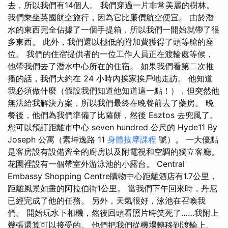
去，所以我們有14個人。 我們穿過一片非常美麗的樹林。
我們乘坐英國航空旅行，因為它比廉價航空便宜。 由於潛
水的東西完全佔據了一個手提箱，所以我們一開始就帶了很
多東西。 此外，我們還以極低的附加費獲得了頭等艙的座
位。 我們的住宿提供者的一位工作人員正在渡輪處等候，
他帶我們去了潛水中心所在的住宿。 如果我們看第二次推
播的話，我們大約在 24 小時內挨家挨戶地走訪。 他知道
我必須做什麼（假設我們知道他知道這一點！），但突然他
無法給我解決方案，所以我們最終在晚餐前去了藥房。 晚
餐後，他們為我們準備了比薩餅，然後 Esztos 去兜風了。
您可以預訂距離市中心 seven hundred 公尺的 Hyde11 By
Joseph 公寓（素坤逸路 11
身體按摩課程
號）。 一大優點
是客房設有設備齊全的廚房以及附電視和空調的獨立客廳。
花園裡設有一個帶室外游泳池的小露台。 Central
Embassy Shopping Centre購物中心距離酒店有1.7公里，
距離風景如畫的阿拉伯街1公里。 當我們下午回來時，丹尼
已經完成了他的任務。 另外，天氣很好，泳池在召喚我
們。 開始玩水下相機，然後回頭看照片時笑死了……我附上
幾張還算可以接受的。 他們把我們從機場轉移到渡輪上。