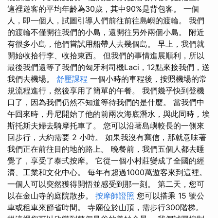
這裡遊客的平均年齡為30歲，其中90%是背包客。 一個
人，即一個人，試圖引導人們前往前往島嶼的渡輪。 我們
的渡輪不僅開往我們的小島，還開往另外兩個小島。 附近
有很多小島，他們嘗試用船帶人去幾個島。 早上，我們就
開始收拾行李、收拾東西。 但我們的事情進展順利，所以
最後我們還等了我們的匈牙利司機Laci，12點來接我們，送
我們去機場。
舒壓課程
一個小時的車程後，按照機場的常
規流程進行，然後享用了簡單的午餐。 我們幾乎快到登機
口了，因為我們仍然不知道等待我們的是什麼。 當我們中
午回來時，丹尼開始了他的前兩次海底潛水，與此同時，埃
斯托斯夫婦去騎摩托車了。 您可以沿著島嶼較長的一側來
回步行，大約需要 2 小時。 如果我沒有寫信，那就意味著
我們正在前往目的地的路上。 晚餐前，我們五個人都去睡
覺了，享受了泰式按摩。 它從一個小村莊變成了全國的經
濟、工業和文化中心。 每年有超過1000萬遊客來到這裡。
一個人可以突然獲得開悟並感受到那一刻。 第二天，您可
以在金山寺的庭院散步。
按摩師證照
您可以搭乘 15 號公
車或租車來節省時間。 寺廟位於山頂，需步行300階梯。