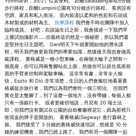
Yommarat，35/2）位置便利。 距離Saladaeng車站5分鐘
步行路程，距離Lumpini公園有10分鐘步行路程。 客房設有
空調、家具和私人衛浴。 室內裝潢以柔和的色彩和石頭或
木材製成的材料為主。
按摩課程
我們會不時在團隊中加入
臨時成員。 好吧，在談論生日之前，我會描述一下我們早
上嘗試拍攝影片......但最終這仍然是一個秘密，所以我們還
是堅持生日主題吧。 Dani明天下午就要開始他的潛水課
程，明天我們會更新我們的專業知識，然後後天我也會做高
級課程。 賽格威是一種小型車輛，在兩個大輪子之間有一
個底座，你可以用兩隻腳站在上面，然後你可以抓住底座前
面的手臂來控制和駕駛車輛。 這非常有趣，非常令人愉
快，Eszto 和 Dió 非常清楚，生日的人們會瘋狂地看著賽
格威徒步旅行者，我們以為我們會吃一個三明治。 但我們
實在是太蹩腳了，到了這麼一個地方，沒有帶錢，每個人都
只有一張銀行卡。 或者更確切地說，丹尼有 20 瑞士法
郎，但我們沒有嘗試在公園的自助餐廳裡花它，因為那裡只
收現金的牌子是開放的。 著賽格威(Segway) 進行森林之
旅。 我們接受了 3 分鐘的賽格威快速培訓，然後是 10 分
鐘的練習機會，我們已經上路了。 我們和另一個團隊一起