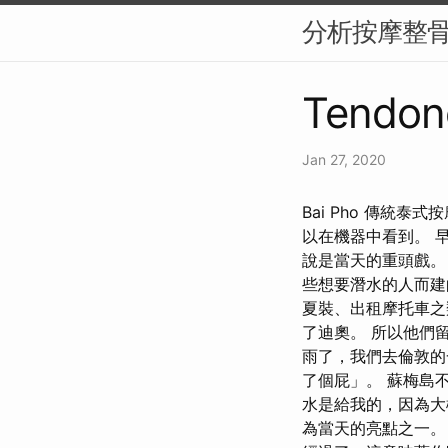
分析按摩整
Tendon
Jan 27, 2020
Bai Pho 傳統
以在機器中看到。 
說是當天的重頭戲。
些想要潛水的人而建
夏裝、出租摩托車之
了迪奧。 所以他們
雨了，我們去倫敦的
了個屁」。 蘇梅島
水是給我的，因為大
為當天的亮點之一。