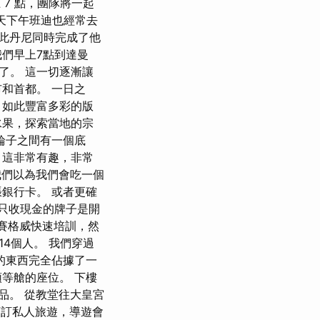
7 點，團隊將一起
天下午班迪也經常去
因此丹尼同時完成了他
們早上7點到達曼
了。 這一切逐漸讓
和首都。 一日之
 如此豐富多彩的版
水果，探索當地的宗
輪子之間有一個底
 這非常有趣，非常
，我們以為我們會吃一個
銀行卡。 或者更確
裡只收現金的牌子是開
賽格威快速培訓，然
14個人。 我們穿過
的東西完全佔據了一
等艙的座位。 下樓
念品。 從教堂往大皇宮
預訂私人旅遊，導遊會