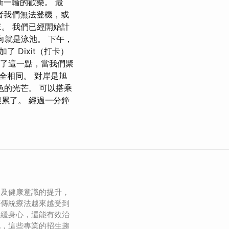
開新一輪的歡樂。 最
者我們無法登機，或
。 我們已經開始計
向就是泳池。 下午，
 Dixit（打卡）
劃了這一點，當我們聚
全相同。 對岸是旭
的光芒。 可以搭乘
累了。 經過一分鐘
加及健康意識的提升，
等傳統療法越來越受到
舒緩身心，還能有效治
此，這些專業的招生趨