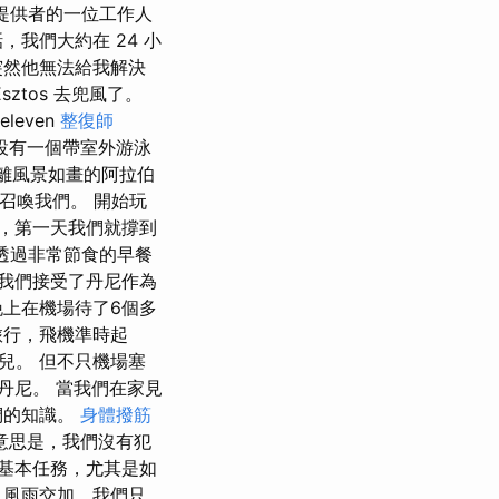
提供者的一位工作人
我們大約在 24 小
突然他無法給我解決
tos 去兜風了。
leven
整復師
設有一個帶室外游泳
里，距離風景如畫的阿拉伯
召喚我們。 開始玩
差，第一天我們就撐到
試透過非常節食的早餐
我們接受了丹尼作為
晚上在機場待了6個多
旅行，飛機準時起
兒。 但不只機場塞
接丹尼。 當我們在家見
們的知識。
身體撥筋
意思是，我們沒有犯
的基本任務，尤其是如
，風雨交加，我們只