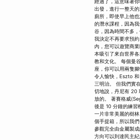
經過了，這意味著你
出發，進行一整天的巡
廁所，即使早上他也
的潛水課程，因為我
谷，因為時間不多，
我決定不再要求預約
內，您可以遊覽商業
本吸引了來自世界各
教和文化。 每個曼
座，你可以用兩隻腳
令人愉快，Eszto
三明治。 但我們實
切地說，丹尼有 2
放的。 著賽格威(Se
後是 10 分鐘的練
一片非常美麗的樹林
個手提箱，所以我們
參觀完全由金屬製成的
方向可以到達民主