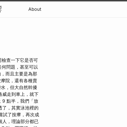
響
About
只需檢查一下它是否可
任何問題，甚至可以
的，而且主要是為那
按摩院，還有各種賣
潛水，但大自然幹擾
格威走到車上，就下
9 點半，我們「放
透了，其實泳池裡的
s嘗試了按摩，再次成
個人，理論部分都已