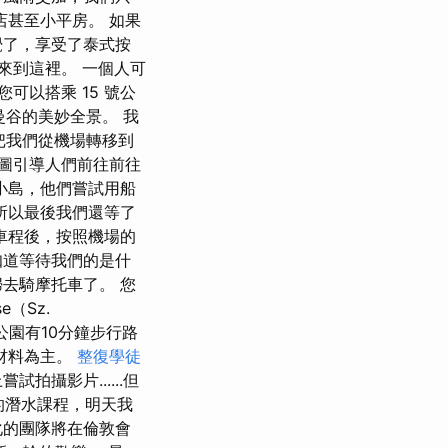
店甚至小平房。 如果
覺了，享受了泰式按
來到這裡。 一個人可
您可以搭乘 15 號公
曼谷的美妙全景。 我
們把我們從機場轉移到
試圖引導人們前往前往
小島，他們嘗試用船
所以最後我們還等了
車程後，按照機場的
知道等待我們的是什
去騎摩托車了。 您
e（Sz.
ni公園有10分鐘步行路
材料為主。
整復學徒
攝影片......但
的潛水課程，明天我
化的團隊將在倫敦會