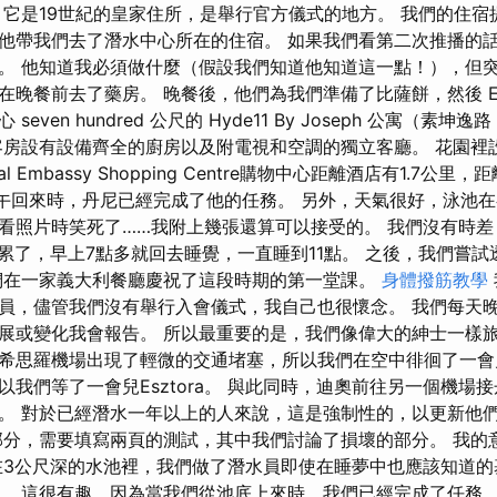
 它是19世紀的皇家住所，是舉行官方儀式的地方。 我們的住宿
他帶我們去了潛水中心所在的住宿。 如果我們看第二次推播的話，
。 他知道我必須做什麼（假設我們知道他知道這一點！），但
晚餐前去了藥房。 晚餐後，他們為我們準備了比薩餅，然後 Esz
ven hundred 公尺的 Hyde11 By Joseph 公寓（素坤逸路 e
客房設有設備齊全的廚房以及附電視和空調的獨立客廳。 花園裡
al Embassy Shopping Centre購物中心距離酒店有1.7公
下午回來時，丹尼已經完成了他的任務。 另外，天氣很好，泳池在
看照片時笑死了……我附上幾張還算可以接受的。 我們沒有時
太累了，早上7點多就回去睡覺，一直睡到11點。 之後，我們嘗
們在一家義大利餐廳慶祝了這段時期的第一堂課。
身體撥筋教學
員，儘管我們沒有舉行入會儀式，我自己也很懷念。 我們每天
展或變化我會報告。 所以最重要的是，我們像偉大的紳士一樣
希思羅機場出現了輕微的交通堵塞，所以我們在空中徘徊了一會
我們等了一會兒Esztora。 與此同時，迪奧前往另一個機場
。 對於已經潛水一年以上的人來說，這是強制性的，以更新他
分，需要填寫兩頁的測試，其中我們討論了損壞的部分。 我的
在3公尺深的水池裡，我們做了潛水員即使在睡夢中也應該知道
。 這很有趣，因為當我們從池底上來時，我們已經完成了任務