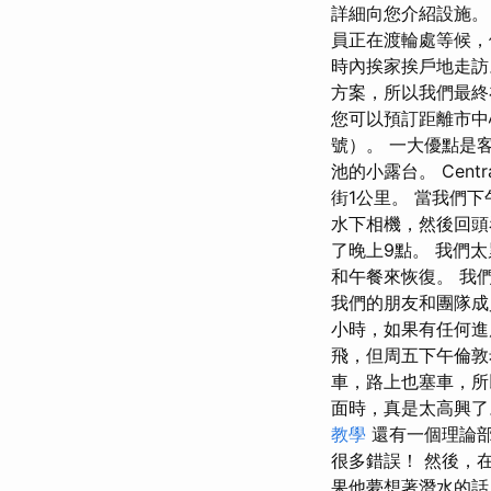
詳細向您介紹設施。
員正在渡輪處等候，
時內挨家挨戶地走訪
方案，所以我們最終在
您可以預訂距離市中心 se
號）。 一大優點是
池的小露台。 Centr
街1公里。 當我們
水下相機，然後回頭
了晚上9點。 我們
和午餐來恢復。 我
我們的朋友和團隊成
小時，如果有任何進
飛，但周五下午倫敦
車，路上也塞車，所以
面時，真是太高興了
教學
還有一個理論部
很多錯誤！ 然後，
果他夢想著潛水的話