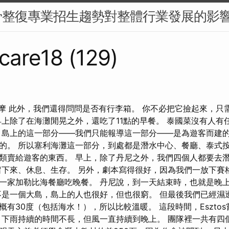
骨整復專業招生趨勢對整體行業發展的影
care18 (129)
泰式按摩 此外，我們還得問問是否有行李箱。 你不必把它撿起來，
早上除了在海灘閒晃之外，還吃了11點的早餐。 泰國菜沒有人有
 島上的這一部分——我們只能報導這一部分——是為遊客而建
的。 所以塞利海灘這一部分，到處都是潛水中心、餐廳、泰式
類賣給遊客的東西。 早上，除了丹尼之外，我們四個人都要去
留下來、休息、生存。 另外，劇本寫得很好，因為我們一放下賽
一家加勒比海餐廳吃晚餐。 丹尼說，到一天結束時，也就是晚上 
不是一個大島，島上的人也很好，但也很窮。 但最後我們已經濕
概有30度（包括海水！），所以比較溫暖。 這段時間，Eszto
 下雨持續的時間不長，但風一直持續到晚上。 團隊裡一共有四