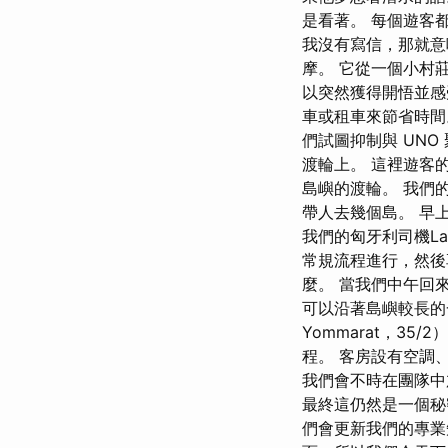
是看著。 每個遊客
我沒有寫信，那就意
摩。 它從一個小村
以突然獲得開悟並感
車或租車來節省時間
們試圖抑制與 UN
渡輪上。 這裡遊客
島嶼的渡輪。 我們
帶人去幾個島。 早
我們的匈牙利司機La
常規流程進行，然後
麼。 當我們中午回
可以沿著島嶼較長的一側來
Yommarat，35
程。 客房設有空調
我們會不時在團隊中加
最終這仍然是一個秘
們會更新我們的專業