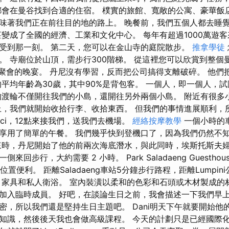
都會在曼谷找到合適的住宿。 樸實的旅館、寬敞的公寓、豪華飯
味著我們正在前往目的地的路上。 晚餐前，我們五個人都去睡
莊變成了全國的經濟、工業和文化中心。 每年有超過1000萬遊客
受到那一刻。 第二天，您可以在金山寺的庭院散步。
推拿學徒
。 寺廟位於山頂，需步行300階梯。 從這裡您可以欣賞到整個
O 聚會的晚宴。 丹尼沒有學習，反而把公司搞得支離破碎。 他
的平均年齡為30歲，其中90%是背包客。 一個人，即一個人，
的渡輪不僅開往我們的小島，還開往另外兩個小島。 附近有很多
上，我們就開始收拾行李、收拾東西。 但我們的事情進展順利，
ci，12點來接我們，送我們去機場。
經絡按摩教學
一個小時的
享用了簡單的午餐。 我們幾乎快到登機口了，因為我們仍然不
來時，丹尼開始了他的前兩次海底潛水，與此同時，埃斯托斯夫婦
回步行，大約需要 2 小時。 Park Saladaeng Guesthous
/2）位置便利。 距離Saladaeng車站5分鐘步行路程，距離Lumpi
、家具和私人衛浴。 室內裝潢以柔和的色彩和石頭或木材製成的
入臨時成員。 好吧，在談論生日之前，我會描述一下我們早上嘗試拍
密，所以我們還是堅持生日主題吧。 Dani明天下午就要開始他
知識，然後後天我也會做高級課程。 今天的計劃只是已經國際