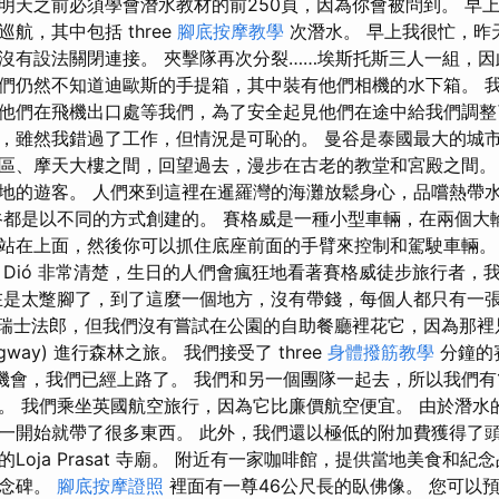
明天之前必須學會潛水教材的前250頁，因為你會被問到。 早上 
航，其中包括 three
腳底按摩教學
次潛水。 早上我很忙，昨
沒有設法關閉連接。 夾擊隊再次分裂……埃斯托斯三人一組，
們仍然不知道迪歐斯的手提箱，其中裝有他們相機的水下箱。 我
他們在飛機出口處等我們，為了安全起見他們在途中給我們調整
，雖然我錯過了工作，但情況是可恥的。 曼谷是泰國最大的城市
區、摩天大樓之間，回望過去，漫步在古老的教堂和宮殿之間。
地的遊客。 人們來到這裡在暹羅灣的海灘放鬆身心，品嚐熱帶
谷都是以不同的方式創建的。 賽格威是一種小型車輛，在兩個大
站在上面，然後你可以抓住底座前面的手臂來控制和駕駛車輛。
 和 Dió 非常清楚，生日的人們會瘋狂地看著賽格威徒步旅行者
在是太蹩腳了，到了這麼一個地方，沒有帶錢，每個人都只有一張
0 瑞士法郎，但我們沒有嘗試在公園的自助餐廳裡花它，因為那
gway) 進行森林之旅。 我們接受了 three
身體撥筋教學
分鐘的
習機會，我們已經上路了。 我們和另一個團隊一起去，所以我們有
。 我們乘坐英國航空旅行，因為它比廉價航空便宜。 由於潛水
一開始就帶了很多東西。 此外，我們還以極低的附加費獲得了頭
Loja Prasat 寺廟。 附近有一家咖啡館，提供當地美食和紀
紀念碑。
腳底按摩證照
裡面有一尊46公尺長的臥佛像。 您可以