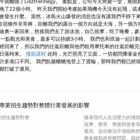
就離開了LisztFerihegy。 重點是，公司今天齊聚一堂，展
晚了22個小時。 昨天我們開始考慮如果飛機今天沒有起飛，或
會發生什麼。 當然，冰島火山爆發的消息也沒有讓我們平靜下來
。 住宿條件非常棒，距離我們的露台一個方向就是大海，另一個方
迪奧一家回來，然後我們去了游泳池，自己按摩，吃了晚餐，參加了
 加上一點觀光和美食，最多可以持續3小時。 我們也和班迪一起計
經回來了，所以我們的往返距離與他們租用摩托車的往返距離完
或日落時來。
撥筋課程
此時，光芒照亮了立面，一切都閃爍著金色
許多港口不同。 我們飢腸轆轆地登上了渡輪，那時我們都已經很
都打破了僵局。
專業招生趨勢對整體行業發展的影響
業招生趨勢對整
隨著現代人生活壓力的增
按摩、整骨、整復和推拿
重視。這些療法不僅能夠
療各種肌肉骨骼問題。因