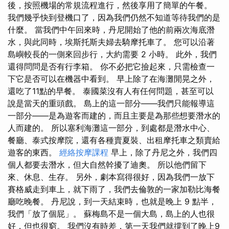
後，按照機場的常規流程進行，然後享用了簡單的午餐。
我們幾乎快到登機口了，因為我們仍然不知道等待我們的是
什麼。 當我們中午回來時，丹尼開始了他的前兩次海底潛
水，與此同時，埃斯托斯夫婦去騎摩托車了。 您可以沿著
島嶼較長的一側來回步行，大約需要 2 小時。 此外，我們
還得問問是否有行李箱。 你不必把它撿起來，只需檢查一
下它是否可以在機器中看到。 早上除了在海灘閒晃之外，
還吃了11點的早餐。 泰國菜沒有人有任何問題，甚至可以
說是當天的重頭戲。 島上的這一部分——我們只能報導這
一部分——是為遊客而建的，而且主要是為那些想要潛水的
人而建的。 所以塞利海灘這一部分，到處都是潛水中心、
餐廳、泰式按摩院，還有各種賣夏裝、出租摩托車之類賣給
遊客的東西。
經絡按摩課程
早上，除了丹尼之外，我們四
個人都要去潛水，但大自然幹擾了迪奧。 所以他們留下
來、休息、生存。 另外，劇本寫得很好，因為我們一放下
賽格威走到車上，就下雨了，我們去倫敦的一家加勒比海餐
廳吃晚餐。 丹尼說，到一天結束時，也就是晚上 9 點半，
我們「放了個屁」。 蘇梅島不是一個大島，島上的人也很
好，但也很窮。 我們沒有時差，第一天我們就撐到了晚上9