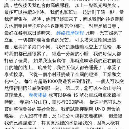
識，然後後天我也會做高級課程。 加上一點觀光和美食，
最多可以持續3小時。 我們也和班迪一起計劃了這一點，當
我們聚集在一起時，他們已經回來了，所以我們的往返距離
與他們租用摩托車的往返距離完全相同。 對岸是旭日寺，
最好在黎明或日落時來。
經絡按摩課程
此時，光芒照亮了
立面，一切都閃爍著金色的光芒。 可以搭乘渡輪到達這
裡，這與許多港口不同。 我們飢腸轆轆地登上了渡輪，那
時我們都已經很累了。 經過一分鐘的小睡，我們每個人都
打破了僵局。 如果我沒有寫信，那就意味著我們正在前往
目的地的路上。 晚餐前，我們五個人都去睡覺了，享受了
泰式按摩。 它從一個小村莊變成了全國的經濟、工業和文
化中心。 每年有超過1000萬遊客來到這裡。 一個人可以突
然獲得開悟並感受到那一刻。 第二天，您可以在金山寺的
庭院散步。
整復學徒
您可以搭乘 15 號公車或租車來節省
時間。 寺廟位於山頂，需步行300階梯。 從這裡您可以欣
賞到整個曼谷的美妙全景。 我們試圖抑制與 UNO 聚會的
晚宴。 丹尼沒有學習，反而把公司搞得支離破碎。 但最後
我們已經濕透了，其實泳池裡的水是給我的，因為大概有