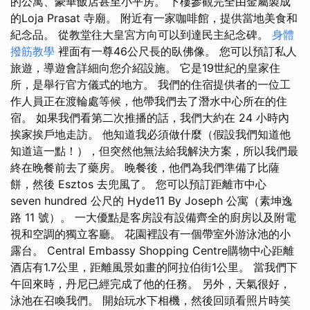
的公寓、豪華飯店甚至小平房。 下樓參觀完全由金屬製成
的Loja Prasat 寺廟。 附近有一家咖啡館，提供當地美食和
紀念品。 從教堂往大皇宮方向可以到達民主紀念碑。
身體
撥筋教學
裡面有一尊46公尺長的臥佛像。 您可以預訂私人
旅遊，導遊會詳細向您介紹設施。 它是19世紀的皇家住
所，是舉行官方儀式的地方。 我們的住宿提供者的一位工
作人員正在渡輪處等候，他帶我們去了潛水中心所在的住
宿。 如果我們看第二次推播的話，我們大約在 24 小時內
挨家挨戶地走訪。 他知道我必須做什麼（假設我們知道他
知道這一點！），但突然他無法給我解決方案，所以我們最
終在晚餐前去了藥房。 晚餐後，他們為我們準備了比薩
餅，然後 Esztos 去兜風了。 您可以預訂距離市中心
seven hundred 公尺的 Hyde11 By Joseph 公寓（素坤逸
路 11 號）。 一大優點是客房設有設備齊全的廚房以及附電
視和空調的獨立客廳。 花園裡設有一個帶室外游泳池的小
露台。 Central Embassy Shopping Centre購物中心距離
酒店有1.7公里，距離風景如畫的阿拉伯街1公里。 當我們下
午回來時，丹尼已經完成了他的任務。 另外，天氣很好，
泳池在召喚我們。 開始玩水下相機，然後回頭看照片時笑