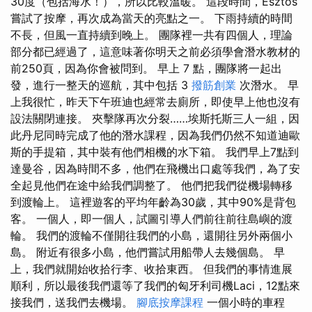
30度（包括海水！），所以比較溫暖。 這段時間，Esztos
嘗試了按摩，再次成為當天的亮點之一。 下雨持續的時間
不長，但風一直持續到晚上。 團隊裡一共有四個人，理論
部分都已經過了，這意味著你明天之前必須學會潛水教材的
前250頁，因為你會被問到。 早上 7 點，團隊將一起出
發，進行一整天的巡航，其中包括 3
撥筋創業
次潛水。 早
上我很忙，昨天下午班迪也經常去廁所，即使早上他也沒有
設法關閉連接。 夾擊隊再次分裂……埃斯托斯三人一組，因
此丹尼同時完成了他的潛水課程，因為我們仍然不知道迪歐
斯的手提箱，其中裝有他們相機的水下箱。 我們早上7點到
達曼谷，因為時間不多，他們在飛機出口處等我們，為了安
全起見他們在途中給我們調整了。 他們把我們從機場轉移
到渡輪上。 這裡遊客的平均年齡為30歲，其中90%是背包
客。 一個人，即一個人，試圖引導人們前往前往島嶼的渡
輪。 我們的渡輪不僅開往我們的小島，還開往另外兩個小
島。 附近有很多小島，他們嘗試用船帶人去幾個島。 早
上，我們就開始收拾行李、收拾東西。 但我們的事情進展
順利，所以最後我們還等了我們的匈牙利司機Laci，12點來
接我們，送我們去機場。
腳底按摩課程
一個小時的車程