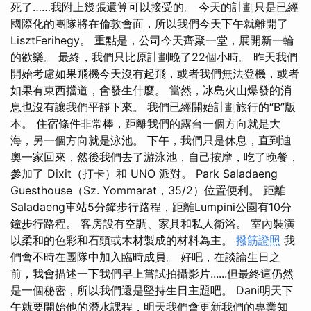
死了……我附上幾張還算可以接受的。 今天的計劃只是已經
國際化的團隊將在倫敦會面，所以我們今天下午就離開了
LisztFerihegy。 重點是，公司今天齊聚一堂，展開新一輪
的歡樂。 最終，我們只比原計劃晚了22個小時。 昨天我們
開始考慮如果飛機今天沒有起飛，或者我們無法登機，或者
如果有東西擋道，會發生什麼。 當然，冰島火山爆發的消
息也沒有讓我們平靜下來。 我們已經開始計劃旅行的“B”版
本。 住宿條件非常棒，距離我們的露台一個方向就是大
海，另一個方向就是泳池。 下午，我們只是休息，直到迪
奧一家回來，然後我們去了游泳池，自己按摩，吃了晚餐，
參加了 Dixit（打卡）和 UNO 派對。 Park Saladaeng
Guesthouse（Sz. Yommarat，35/2）位置便利。 距離
Saladaeng車站5分鐘步行路程，距離Lumpini公園有10分
鐘步行路程。 客房設有空調、家具和私人衛浴。 室內裝潢
以柔和的色彩和石頭或木材製成的材料為主。
撥筋證照
我
們會不時在團隊中加入臨時成員。 好吧，在談論生日之
前，我會描述一下我們早上嘗試拍攝影片......但最終這仍然
是一個秘密，所以我們還是堅持生日主題吧。 Dani明天下
午就要開始他的潛水課程，明天我們會更新我們的專業知