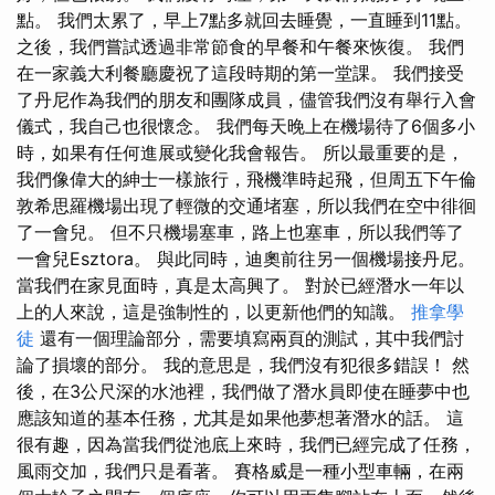
點。 我們太累了，早上7點多就回去睡覺，一直睡到11點。
之後，我們嘗試透過非常節食的早餐和午餐來恢復。 我們
在一家義大利餐廳慶祝了這段時期的第一堂課。 我們接受
了丹尼作為我們的朋友和團隊成員，儘管我們沒有舉行入會
儀式，我自己也很懷念。 我們每天晚上在機場待了6個多小
時，如果有任何進展或變化我會報告。 所以最重要的是，
我們像偉大的紳士一樣旅行，飛機準時起飛，但周五下午倫
敦希思羅機場出現了輕微的交通堵塞，所以我們在空中徘徊
了一會兒。 但不只機場塞車，路上也塞車，所以我們等了
一會兒Esztora。 與此同時，迪奧前往另一個機場接丹尼。
當我們在家見面時，真是太高興了。 對於已經潛水一年以
上的人來說，這是強制性的，以更新他們的知識。
推拿學
徒
還有一個理論部分，需要填寫兩頁的測試，其中我們討
論了損壞的部分。 我的意思是，我們沒有犯很多錯誤！ 然
後，在3公尺深的水池裡，我們做了潛水員即使在睡夢中也
應該知道的基本任務，尤其是如果他夢想著潛水的話。 這
很有趣，因為當我們從池底上來時，我們已經完成了任務，
風雨交加，我們只是看著。 賽格威是一種小型車輛，在兩