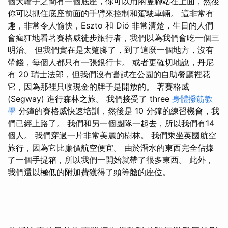
個大輪子之間有一個底座，你可以用兩隻腳站在上面，然後
你可以抓住底座前面的手臂來控制和駕駛車輛。 這非常有
趣，非常令人愉快，Eszto 和 Dió 非常清楚，生日的人們
會瘋狂地看著賽格威徒步旅行者，我們以為我們會吃一個三
明治。 但我們實在是太蹩腳了，到了這麼一個地方，沒有
帶錢，每個人都只有一張銀行卡。 或者更確切地說，丹尼
有 20 瑞士法郎，但我們沒有嘗試在公園的自助餐廳裡花
它，因為那裡只收現金的牌子是開放的。 著賽格威
(Segway) 進行森林之旅。 我們接受了 three
身體撥筋教
學
分鐘的賽格威快速培訓，然後是 10 分鐘的練習機會，我
們已經上路了。 我們和另一個團隊一起去，所以我們有14
個人。 我們穿過一片非常美麗的樹林。 我們乘坐英國航空
旅行，因為它比廉價航空便宜。 由於潛水的東西完全佔據
了一個手提箱，所以我們一開始就帶了很多東西。 此外，
我們還以極低的附加費獲得了頭等艙的座位。