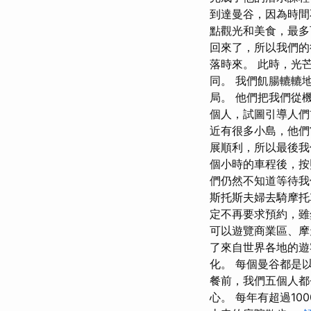
到達曼谷，因為時間
點觀光和美食，最多
回來了，所以我們的
落時來。 此時，光
同。 我們飢腸轆轆
局。 他們把我們從
個人，試圖引導人們
近有很多小島，他們
展順利，所以最後我
個小時的車程後，按
們仍然不知道等待我
斯托斯夫婦去騎摩托
定不再要求預約，雖
可以遊覽商業區、摩
了來自世界各地的遊
化。 每個曼谷都是
餐前，我們五個人都
心。 每年有超過1