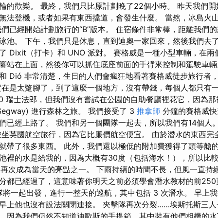
輪的歡樂。 最終，我們只比原計劃晚了22個小時。 昨天我們
無法登機，或者如果有東西擋道，會發生什麼。 當然，冰島火
我們已經開始計劃旅行的“B”版本。 住宿條件非常棒，距離我們
泳池。 下午，我們只是休息，直到迪奧一家回來，然後我們去
 Dixit（打卡）和 UNO 派對。 賽格威是一種小型車輛，在
腳站在上面，然後你可以抓住底座前面的手臂來控制和駕駛車輛
o 和 Dió 非常清楚，生日的人們會瘋狂地看著賽格威徒步旅行
實在是太蹩腳了，到了這麼一個地方，沒有帶錢，每個人都只有一
20 瑞士法郎，但我們沒有嘗試在公園的自助餐廳裡花它，因為
egway) 進行森林之旅。 我們接受了 3
推拿師
分鐘的賽格威快速
們已經上路了。 我們和另一個團隊一起去，所以我們有14個人。
乘坐英國航空旅行，因為它比廉價航空便宜。 由於潛水的東西完
就帶了很多東西。 此外，我們還以極低的附加費獲得了頭等艙的
池裡的水是給我的，因為大概有30度（包括海水！），所以比較
按摩，再次成為當天的亮點之一。 下雨持續的時間不長，但風一直持
分都已經過了，這意味著你明天之前必須學會潛水教材的前250
團隊將一起出發，進行一整天的巡航，其中包括 3 次潛水。 早上
早上他也沒有設法關閉連接。 夾擊隊再次分裂……埃斯托斯三
，因為我們仍然不知道迪歐斯的手提箱，其中裝有他們相機的水下