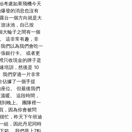
開始考慮如果飛機今天
山爆發的消息也沒有
的露台一個方向就是大
了游泳池，自己按
兩個大輪子之間有一個
。 這非常有趣，非
者，我們以為我們會吃一
張銀行卡。 或者更
那裡只收現金的牌子是
培訓，然後是 10
 我們穿過一片非常
全佔據了一個手提
座位。 但最後我們
溫暖。 這段時間，
續到晚上。 團隊裡一
頁，因為你會被問
我很忙，昨天下午班迪
人一組，因此丹尼同時
箱。 我們早上7點