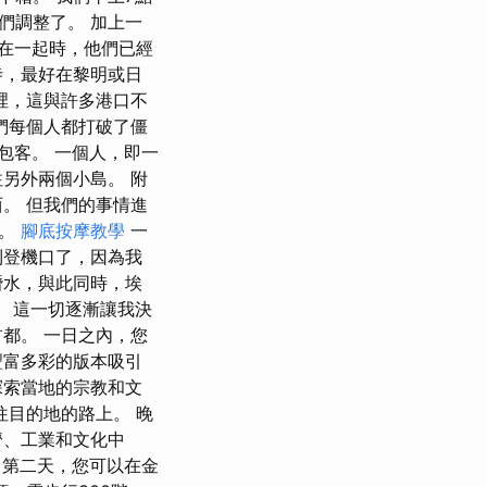
們調整了。 加上一
集在一起時，他們已經
寺，最好在黎明或日
裡，這與許多港口不
們每個人都打破了僵
包客。 一個人，即一
另外兩個小島。 附
。 但我們的事情進
場。
腳底按摩教學
一
到登機口了，因為我
潛水，與此同時，埃
。 這一切逐漸讓我決
都。 一日之內，您
豐富多彩的版本吸引
探索當地的宗教和文
往目的地的路上。 晚
濟、工業和文化中
 第二天，您可以在金