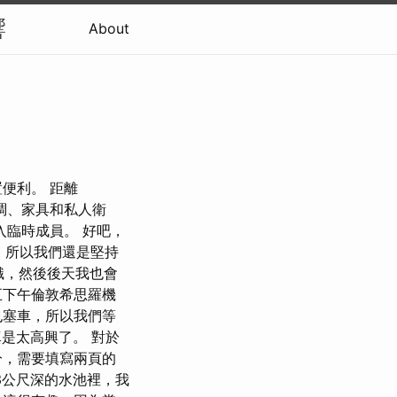
響
About
）位置便利。 距離
有空調、家具和私人衛
入臨時成員。 好吧，
密，所以我們還是堅持
識，然後後天我也會
五下午倫敦希思羅機
也塞車，所以我們等
真是太高興了。 對於
分，需要填寫兩頁的
3公尺深的水池裡，我