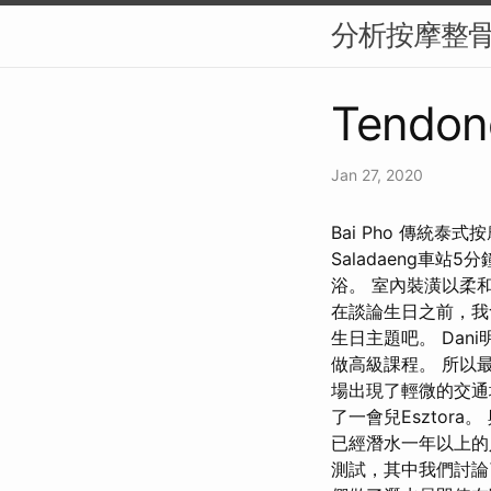
分析按摩整
Tendon
Jan 27, 2020
Bai Pho 傳統泰式按摩
Saladaeng車站
浴。 室內裝潢以柔
在談論生日之前，我會
生日主題吧。 Da
做高級課程。 所以
場出現了輕微的交通
了一會兒Esztor
已經潛水一年以上的
測試，其中我們討論