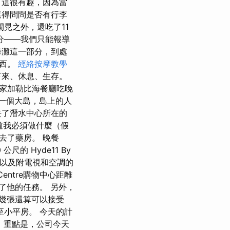
 這很有趣，因為當
還得問問是否有行李
晃之外，還吃了11
分——我們只能報導
海灘這一部分，到處
東西。
經絡按摩教學
下來、休息、生存。
家加勒比海餐廳吃晚
是一個大島，島上的人
去了潛水中心所在的
知道我必須做什麼（假
去了藥房。 晚餐
的 Hyde11 By
房以及附電視和空調的
Centre購物中心距離
了他的任務。 另外，
幾張還算可以接受
至小平房。 今天的計
。 重點是，公司今天