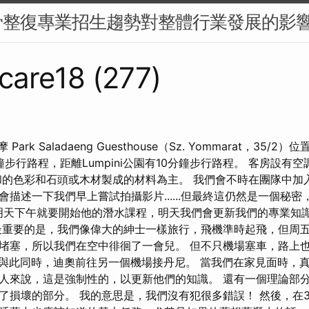
骨整復專業招生趨勢對整體行業發展的影
care18 (277)
 Park Saladaeng Guesthouse（Sz. Yommarat，35/2
5分鐘步行路程，距離Lumpini公園有10分鐘步行路程。 客房設
和的色彩和石頭或木材製成的材料為主。 我們會不時在團隊中加
描述一下我們早上嘗試拍攝影片......但最終這仍然是一個秘
ni明天下午就要開始他的潛水課程，明天我們會更新我們的專業知
最重要的是，我們像偉大的紳士一樣旅行，飛機準時起飛，但周
堵塞，所以我們在空中徘徊了一會兒。 但不只機場塞車，路上
a。 與此同時，迪奧前往另一個機場接丹尼。 當我們在家見面時，
人來說，這是強制性的，以更新他們的知識。 還有一個理論部
了損壞的部分。 我的意思是，我們沒有犯很多錯誤！ 然後，在