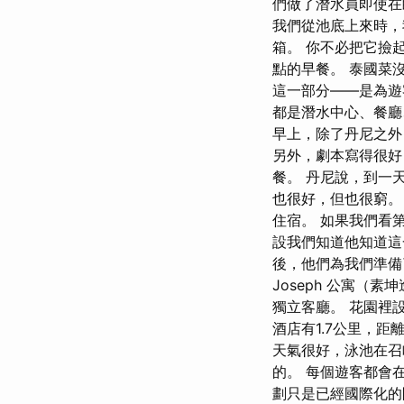
們做了潛水員即使在
我們從池底上來時，
箱。 你不必把它撿
點的早餐。 泰國菜
這一部分——是為遊
都是潛水中心、餐廳
早上，除了丹尼之外
另外，劇本寫得很好
餐。 丹尼說，到一
也很好，但也很窮。
住宿。 如果我們看
設我們知道他知道這
後，他們為我們準備了比
Joseph 公寓（素坤逸
獨立客廳。 花園裡設有一
酒店有1.7公里，
天氣很好，泳池在召
的。 每個遊客都會
劃只是已經國際化的團