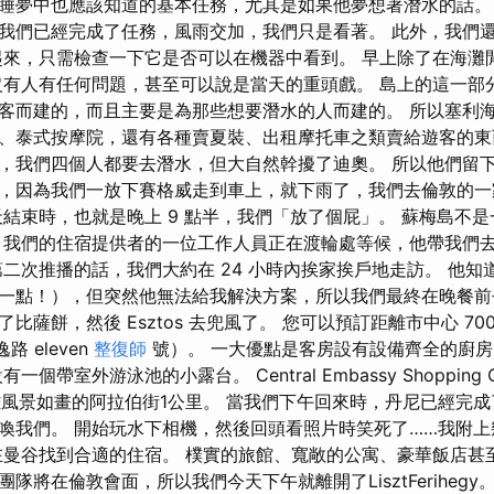
睡夢中也應該知道的基本任務，尤其是如果他夢想著潛水的話。
我們已經完成了任務，風雨交加，我們只是看著。 此外，我們
起來，只需檢查一下它是否可以在機器中看到。 早上除了在海灘閒
沒有人有任何問題，甚至可以說是當天的重頭戲。 島上的這一部
客而建的，而且主要是為那些想要潛水的人而建的。 所以塞利
、泰式按摩院，還有各種賣夏裝、出租摩托車之類賣給遊客的
，我們四個人都要去潛水，但大自然幹擾了迪奧。 所以他們留
，因為我們一放下賽格威走到車上，就下雨了，我們去倫敦的一
天結束時，也就是晚上 9 點半，我們「放了個屁」。 蘇梅島不
 我們的住宿提供者的一位工作人員正在渡輪處等候，他帶我們
第二次推播的話，我們大約在 24 小時內挨家挨戶地走訪。 他
一點！），但突然他無法給我解決方案，所以我們最終在晚餐前
薩餅，然後 Esztos 去兜風了。 您可以預訂距離市中心 700 公尺
路 eleven
整復師
號）。 一大優點是客房設有設備齊全的廚
個帶室外游泳池的小露台。 Central Embassy Shopping 
距離風景如畫的阿拉伯街1公里。 當我們下午回來時，丹尼已經完成
喚我們。 開始玩水下相機，然後回頭看照片時笑死了……我附上
在曼谷找到合適的住宿。 樸實的旅館、寬敞的公寓、豪華飯店甚
隊將在倫敦會面，所以我們今天下午就離開了LisztFerihegy