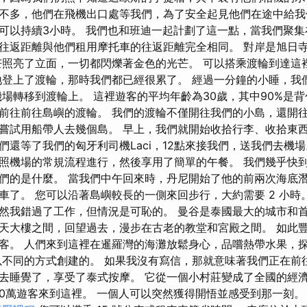
不多，他們在飛機出口處等我們，為了安全起見他們在途中給我
可以持續3小時。 我們也和班迪一起計劃了這一點，當我們聚
往返距離與他們租用摩托車的往返距離完全相同。 對岸是旭日
芒照亮了立面，一切都閃爍著金色的光芒。 可以搭乘渡輪到達這
地登上了渡輪，那時我們都已經很累了。 經過一分鐘的小睡，我
機場轉移到渡輪上。 這裡遊客的平均年齡為30歲，其中90%是背
前往前往島嶼的渡輪。 我們的渡輪不僅開往我們的小島，還開往
嘗試用船帶人去幾個島。 早上，我們就開始收拾行李、收拾東西
們還等了我們的匈牙利司機Laci，12點來接我們，送我們去機
照機場的常規流程進行，然後享用了簡單的午餐。 我們幾乎快
們的是什麼。 當我們中午回來時，丹尼開始了他的前兩次海底
車了。 您可以沿著島嶼較長的一側來回步行，大約需要 2 小時
然我錯過了工作，但情況是可恥的。 曼谷是泰國最大的城市和首
天大樓之間，回望過去，漫步在古老的教堂和宮殿之間。 如此
客。 人們來到這裡在暹羅灣的海灘放鬆身心，品嚐熱帶水果，
以不同的方式創建的。 如果我沒有寫信，那就意味著我們正在前
去睡覺了，享受了泰式按摩。 它從一個小村莊變成了全國的經
000萬遊客來到這裡。 一個人可以突然獲得開悟並感受到那一刻。