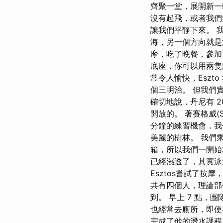
齊聚一堂，展開新一
沒有起飛，或者我們
讓我們平靜下來。 
海，另一個方向就是
摩，吃了晚餐，參加了
底座，你可以用兩隻
常令人愉快，Eszt
個三明治。 但我們
確切地說，丹尼有 
開放的。 著賽格威(S
分鐘的練習機會，我
美麗的樹林。 我們
箱，所以我們一開始
已經濕透了，其實泳
Esztos嘗試了
共有四個人，理論部
到。 早上 7 點，
也經常去廁所，即使
完成了他的潛水課程