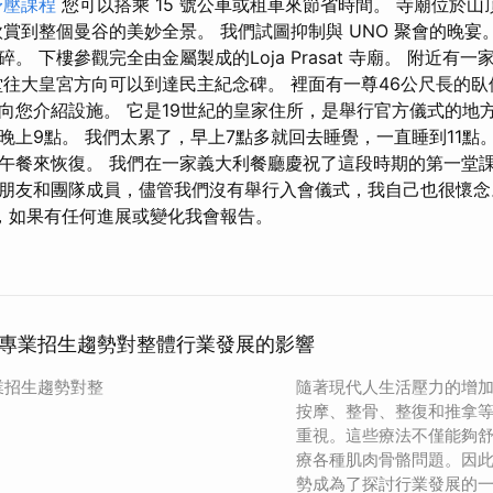
舒壓課程
您可以搭乘 15 號公車或租車來節省時間。 寺廟位於山
欣賞到整個曼谷的美妙全景。 我們試圖抑制與 UNO 聚會的晚宴
。 下樓參觀完全由金屬製成的Loja Prasat 寺廟。 附近有
堂往大皇宮方向可以到達民主紀念碑。 裡面有一尊46公尺長的臥
向您介紹設施。 它是19世紀的皇家住所，是舉行官方儀式的地方
晚上9點。 我們太累了，早上7點多就回去睡覺，一直睡到11點
午餐來恢復。 我們在一家義大利餐廳慶祝了這段時期的第一堂
朋友和團隊成員，儘管我們沒有舉行入會儀式，我自己也很懷念
，如果有任何進展或變化我會報告。
專業招生趨勢對整體行業發展的影響
業招生趨勢對整
隨著現代人生活壓力的增
按摩、整骨、整復和推拿
重視。這些療法不僅能夠
療各種肌肉骨骼問題。因
勢成為了探討行業發展的