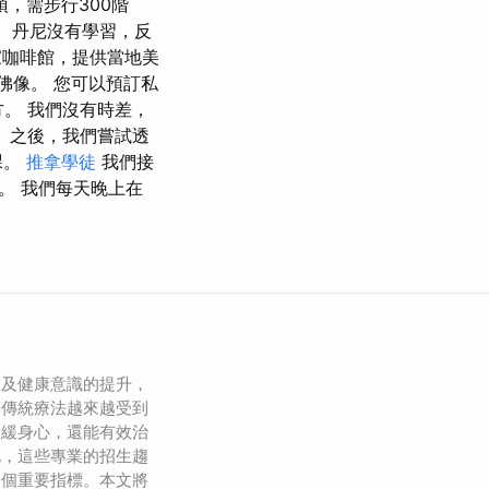
頂，需步行300階
。 丹尼沒有學習，反
一家咖啡館，提供當地美
佛像。 您可以預訂私
。 我們沒有時差，
。 之後，我們嘗試透
課。
推拿學徒
我們接
。 我們每天晚上在
加及健康意識的提升，
等傳統療法越來越受到
舒緩身心，還能有效治
此，這些專業的招生趨
一個重要指標。本文將