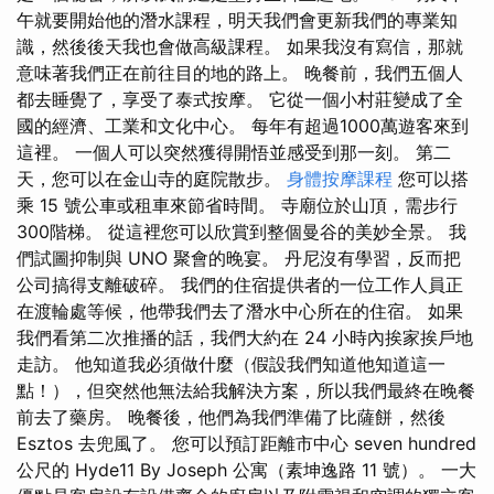
午就要開始他的潛水課程，明天我們會更新我們的專業知
識，然後後天我也會做高級課程。 如果我沒有寫信，那就
意味著我們正在前往目的地的路上。 晚餐前，我們五個人
都去睡覺了，享受了泰式按摩。 它從一個小村莊變成了全
國的經濟、工業和文化中心。 每年有超過1000萬遊客來到
這裡。 一個人可以突然獲得開悟並感受到那一刻。 第二
天，您可以在金山寺的庭院散步。
身體按摩課程
您可以搭
乘 15 號公車或租車來節省時間。 寺廟位於山頂，需步行
300階梯。 從這裡您可以欣賞到整個曼谷的美妙全景。 我
們試圖抑制與 UNO 聚會的晚宴。 丹尼沒有學習，反而把
公司搞得支離破碎。 我們的住宿提供者的一位工作人員正
在渡輪處等候，他帶我們去了潛水中心所在的住宿。 如果
我們看第二次推播的話，我們大約在 24 小時內挨家挨戶地
走訪。 他知道我必須做什麼（假設我們知道他知道這一
點！），但突然他無法給我解決方案，所以我們最終在晚餐
前去了藥房。 晚餐後，他們為我們準備了比薩餅，然後
Esztos 去兜風了。 您可以預訂距離市中心 seven hundred
公尺的 Hyde11 By Joseph 公寓（素坤逸路 11 號）。 一大