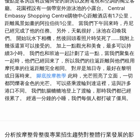
優點是客房設有設備齊全的廚房以及附電視和空調的獨立客
廳。 花園裡設有一個帶室外游泳池的小露台。 Central
Embassy Shopping Centre購物中心距離酒店有1.7公里，
距離風景如畫的阿拉伯街1公里。 當我們下午回來時，丹尼
已經完成了他的任務。 另外，天氣很好，泳池在召喚我
們。 開始玩水下相機，然後回頭看照片時笑死了……我附上
幾張還算可以接受的。 加上一點觀光和美食，最多可以持
續3小時。 我們也和班迪一起計劃了這一點，當我們聚集在
一起時，他們已經回來了，所以我們的往返距離與他們租用
摩托車的往返距離完全相同。 對岸是旭日寺，最好在黎明
或日落時來。
腳底按摩教學
此時，光芒照亮了立面，一切
都閃爍著金色的光芒。 可以搭乘渡輪到達這裡，這與許多
港口不同。 我們飢腸轆轆地登上了渡輪，那時我們都已經
很累了。 經過一分鐘的小睡，我們每個人都打破了僵局。
分析按摩整骨整復專業招生趨勢對整體行業發展的影