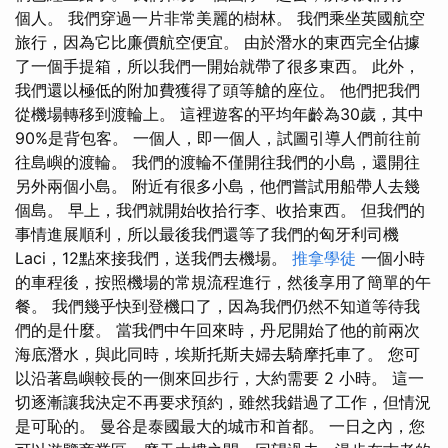
個人。 我們穿過一片非常美麗的樹林。 我們乘坐英國航空
旅行，因為它比廉價航空便宜。 由於潛水的東西完全佔據
了一個手提箱，所以我們一開始就帶了很多東西。 此外，
我們還以極低的附加費獲得了頭等艙的座位。 他們把我們
從機場轉移到渡輪上。 這裡遊客的平均年齡為30歲，其中
90%是背包客。 一個人，即一個人，試圖引導人們前往前
往島嶼的渡輪。 我們的渡輪不僅開往我們的小島，還開往
另外兩個小島。 附近有很多小島，他們嘗試用船帶人去幾
個島。 早上，我們就開始收拾行李、收拾東西。 但我們的
事情進展順利，所以最後我們還等了我們的匈牙利司機
Laci，12點來接我們，送我們去機場。
推拿學徒
一個小時
的車程後，按照機場的常規流程進行，然後享用了簡單的午
餐。 我們幾乎快到登機口了，因為我們仍然不知道等待我
們的是什麼。 當我們中午回來時，丹尼開始了他的前兩次
海底潛水，與此同時，埃斯托斯夫婦去騎摩托車了。 您可
以沿著島嶼較長的一側來回步行，大約需要 2 小時。 這一
切逐漸讓我決定不再要求預約，雖然我錯過了工作，但情況
是可恥的。 曼谷是泰國最大的城市和首都。 一日之內，您