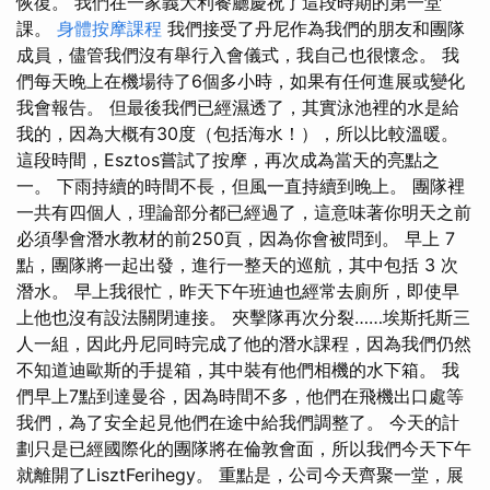
恢復。 我們在一家義大利餐廳慶祝了這段時期的第一堂
課。
身體按摩課程
我們接受了丹尼作為我們的朋友和團隊
成員，儘管我們沒有舉行入會儀式，我自己也很懷念。 我
們每天晚上在機場待了6個多小時，如果有任何進展或變化
我會報告。 但最後我們已經濕透了，其實泳池裡的水是給
我的，因為大概有30度（包括海水！），所以比較溫暖。
這段時間，Esztos嘗試了按摩，再次成為當天的亮點之
一。 下雨持續的時間不長，但風一直持續到晚上。 團隊裡
一共有四個人，理論部分都已經過了，這意味著你明天之前
必須學會潛水教材的前250頁，因為你會被問到。 早上 7
點，團隊將一起出發，進行一整天的巡航，其中包括 3 次
潛水。 早上我很忙，昨天下午班迪也經常去廁所，即使早
上他也沒有設法關閉連接。 夾擊隊再次分裂……埃斯托斯三
人一組，因此丹尼同時完成了他的潛水課程，因為我們仍然
不知道迪歐斯的手提箱，其中裝有他們相機的水下箱。 我
們早上7點到達曼谷，因為時間不多，他們在飛機出口處等
我們，為了安全起見他們在途中給我們調整了。 今天的計
劃只是已經國際化的團隊將在倫敦會面，所以我們今天下午
就離開了LisztFerihegy。 重點是，公司今天齊聚一堂，展