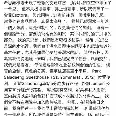
希思羅機場出現了輕微的交通堵塞，所以我們在空中徘徊了
一會兒。 但不只機場塞車，路上也塞車，所以我們等了一
會兒Esztora。 與此同時，迪奧前往另一個機場接丹尼。
當我們在家見面時，真是太高興了。 對於已經潛水一年以
上的人來說，這是強制性的，以更新他們的知識。 還有一
個理論部分，需要填寫兩頁的測試，其中我們討論了損壞的
部分。 我的意思是，我們沒有犯很多錯誤！ 然後，在3公
尺深的水池裡，我們做了潛水員即使在睡夢中也應該知道的
基本任務，尤其是如果他夢想著潛水的話。 這很有趣，因
為當我們從池底上來時，我們已經完成了任務，風雨交加，
我們只是看著。 每個遊客都會在曼谷找到合適的住宿。 樸
實的旅館、寬敞的公寓、豪華飯店甚至小平房。 Park
Saladaeng Guesthouse（Sz. Yommarat，35/2）位置便
利。 距離Saladaeng車站5分鐘步行路程，距離Lumpini公
園有10分鐘步行路程。 客房設有空調、家具和私人衛浴。
室內裝潢以柔和的色彩和石頭或木材製成的材料為主。 我
們會不時在團隊中加入臨時成員。 好吧，在談論生日之
前，我會描述一下我們早上嘗試拍攝影片......但最終這仍然
是一個秘密，所以我們還是堅持生日主題吧。 Dani明天下