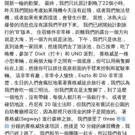
開新一輪的歡樂。 最終，我們只比原計劃晚了22個小時。
昨天我們開始考慮如果飛機今天沒有起飛，或者我們無法登
機，或者如果有東西擋道，會發生什麼。 當然，冰島火山
爆發的消息也沒有讓我們平靜下來。 我們已經開始計劃旅
行的“B”版本。 住宿條件非常棒，距離我們的露台一個方向
就是大海，另一個方向就是泳池。 下午，我們只是休息，
直到迪奧一家回來，然後我們去了游泳池，自己按摩，吃了
晚餐，參加了 Dixit（打卡）和 UNO 派對。 賽格威是一種
小型車輛，在兩個大輪子之間有一個底座，你可以用兩隻腳
站在上面，然後你可以抓住底座前面的手臂來控制和駕駛車
輛。 這非常有趣，非常令人愉快，Eszto 和 Dió 非常清
楚，生日的人們會瘋狂地看著賽格威徒步旅行者，我們以為
我們會吃一個三明治。 但我們實在是太蹩腳了，到了這麼
一個地方，沒有帶錢，每個人都只有一張銀行卡。 或者更
確切地說，丹尼有 20 瑞士法郎，但我們沒有嘗試在公園的
自助餐廳裡花它，因為那裡只收現金的牌子是開放的。 著
賽格威(Segway) 進行森林之旅。 我們接受了 three
整復
師
分鐘的賽格威快速培訓，然後是 10 分鐘的練習機會，我
們已經上路了。 我們和另一個團隊一起去，所以我們有14