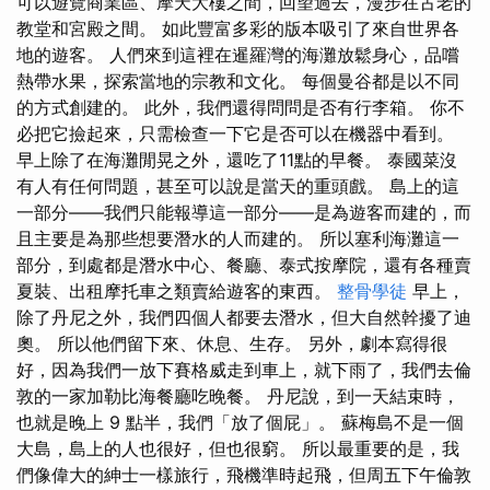
可以遊覽商業區、摩天大樓之間，回望過去，漫步在古老的
教堂和宮殿之間。 如此豐富多彩的版本吸引了來自世界各
地的遊客。 人們來到這裡在暹羅灣的海灘放鬆身心，品嚐
熱帶水果，探索當地的宗教和文化。 每個曼谷都是以不同
的方式創建的。 此外，我們還得問問是否有行李箱。 你不
必把它撿起來，只需檢查一下它是否可以在機器中看到。
早上除了在海灘閒晃之外，還吃了11點的早餐。 泰國菜沒
有人有任何問題，甚至可以說是當天的重頭戲。 島上的這
一部分——我們只能報導這一部分——是為遊客而建的，而
且主要是為那些想要潛水的人而建的。 所以塞利海灘這一
部分，到處都是潛水中心、餐廳、泰式按摩院，還有各種賣
夏裝、出租摩托車之類賣給遊客的東西。
整骨學徒
早上，
除了丹尼之外，我們四個人都要去潛水，但大自然幹擾了迪
奧。 所以他們留下來、休息、生存。 另外，劇本寫得很
好，因為我們一放下賽格威走到車上，就下雨了，我們去倫
敦的一家加勒比海餐廳吃晚餐。 丹尼說，到一天結束時，
也就是晚上 9 點半，我們「放了個屁」。 蘇梅島不是一個
大島，島上的人也很好，但也很窮。 所以最重要的是，我
們像偉大的紳士一樣旅行，飛機準時起飛，但周五下午倫敦