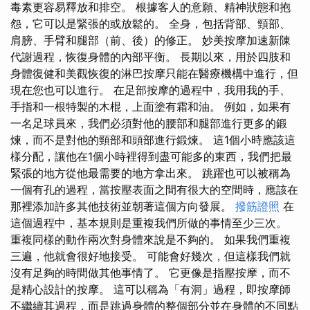
毒素更容易釋放和排空。 根據客人的意願、精神狀態和抱
怨，它可以是緊張的或放鬆的。 全身，包括背部、頸部、
肩膀、手臂和腿部（前、後）的修正。 妙美按摩加速新陳
代謝過程，恢復身體的內部平衡。 長期以來，用於四肢和
身體復健和美觀恢復的淋巴按摩只能在醫療機構中進行，但
現在您也可以進行。 在足部按摩的過程中，我用我的手、
手指和一根特製的木棍，上面塗有霜和油。 例如，如果有
一名足球員來，我們必須對他的腰部和腿部進行更多的鍛
煉，而不是對他的頸部和頭部進行鍛煉。 這1個小時應該這
樣分配，讓他在1個小時裡得到盡可能多的東西，我們把最
緊張的地方從他最需要的地方拿出來。 跳躍也可以被稱為
一個有孔的過程，當按壓表面之間有很大的空間時，應該在
那裡添加許多其他技術並朝著這個方向發展。
撥筋證照
在
這個過程中，基本規則是重複我們所做的事情至少三次。
重複同樣的動作兩次對身體來說是不夠的。 如果我們重複
三遍，他就會很好地接受。 可能會好幾次，但這樣我們就
沒有足夠的時間做其他事情了。 它更像是指壓按摩，而不
是精心設計的按摩。 這可以稱為「有洞」過程，即按摩師
不繼續其過程，而是跳過身體的整個部分並在身體的不同點