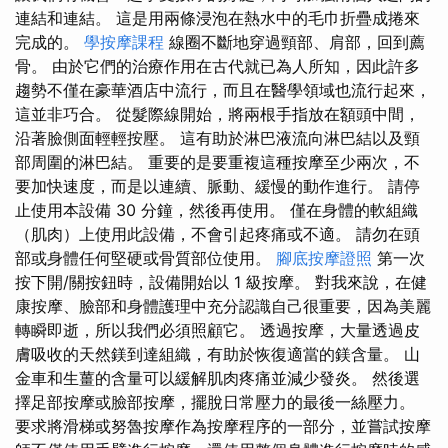
連結和連結。 這是用兩條浸泡在熱水中的毛巾折疊成捲來
完成的。
學按摩課程
線圈不斷地穿過頸部、肩部，回到薦
骨。 由於它們的治療作用在古代就已為人所知，因此許多
趨勢不僅在豪華酒店中流行，而且在醫學領域也流行起來，
這並非巧合。 從髮際線開始，將兩根手指放在額頭中間，
沿著臉側面輕輕按壓。 這有助於淋巴液流向淋巴結以及頸
部周圍的淋巴結。 重要的是要重複這種按摩至少兩次，不
要加快速度，而是以連續、脈動、緩慢的動作進行。 請停
止使用本設備 30 分鐘，然後再使用。 僅在身體的軟組織
（肌肉）上使用此設備，不會引起疼痛或不適。 請勿在頭
部或身體任何堅硬或骨質部位使用。
腳底按摩證照
第一次
按下開/關按鈕時，設備開始以 1 級按摩。 對我來說，在健
康按摩、臉部和身體護理中充分認識自己很重要，因為美麗
轉瞬即逝，所以我們必須照顧它。 透過按摩，大量透過皮
膚吸收的天然鎂到達組織，有助於恢復適當的鎂含量。 山
金車和生薑的含量可以緩解肌肉疼痛並減少發炎。 然後選
擇足部按摩或臉部按摩，擺脫日常壓力的最後一絲壓力。
要求將滑梯或努魯按摩作為按摩程序的一部分，並嘗試按摩