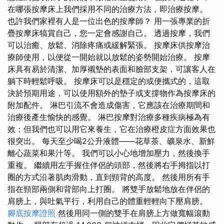
在哪張按摩床上我們採用不同的治療方法，即治療按摩。
也許我們家裡有人是一位出色的按摩師？ 用一張專業的折
疊按摩床犒賞自己，您一定會感謝自己。 透過按摩，我們
可以治癒、放鬆、消除疼痛或緩解緊張。 按摩床供按摩治
療師使用，以便從一開始就以放鬆的姿勢開始治療。 按摩
床具有易於清潔、加厚襯墊的表面和臉部支架，可讓客人在
躺下時輕鬆呼吸。 按摩床可以是穩定的或便攜式的，這取
決於預期用途，可以使用額外的墊子或支撐物作為按摩床的
附加配件。 淋巴引流不會造成傷害，它應該在治療期​​間和
治療後產生愉快的感覺。 淋巴按摩對治療多種疾病極為有
效；但我們也可以用它來養生，它在治療橙皮症方面效果也
很突出。 每天至少喝2公升液體——花草茶、礦泉水、新鮮
離心蔬菜和果汁等。 我們可以小心地增加壓力，然後換手
重複。 繼續用左手握住伴侶的頭部，然後將右手拇指以打
圈的方式沿著肌肉滑動，直到頸背的高度。 然後用所有手
指在頸部兩側和背部向上打圈。 將雙手放鬆地放在伴侶的
肩膀上，與吐氣平行，利用自己的體重輕輕向下壓肩膀。
腳底按摩證照
然後用同一側的雙手在肩膀上方做寬幅滾動