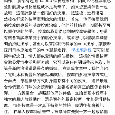
動作。 腿部有超過 14,000 個神經末梢，因此它們極其敏感
並對觸摸做出反應也就不足為奇了。 如果您想與伴侶一起
放鬆，這個計劃是一個很好的決定。 抵達後，進行淋浴，
然後在舒適的按摩室開始您的活動。 首先，他們接受我們
的按摩師專業的基礎按摩治療，他們並排躺著，期間甚至可
以握住彼此的手。 按摩師為您從頭到腳按摩完畢後，您還
有機會嘗試專業雙手的貼心按摩。 或者您可以體驗異國情
調的滑動按摩，甚至可以嘗試我們獨家的nuru按摩，該按摩
採用日本原始進口的nuru凝膠進行。
學按摩課程
它可以是
周年紀念日、情人節或愛情的絕佳禮物。 這樣的情侶按摩
會激發愛情生活和新奇感，它可以為任何關係帶來色彩，無
論是新的浪漫還是長久的婚姻。 在這篇文章中，我們介紹
了電動床和折疊床的優點和缺點。 按摩由多種按摩方式組
合而成，每種按摩方式對身體都有不同的效果。 選擇最適
合你們雙方口味的女按摩師，並報名參加真正的關係香料炸
彈。 一方經常會一起照顧他們的伴侶，無論是基本程序中
強大的肌肉放鬆動作，還是額外的親密按摩，尤其是滑動按
摩。 情侶按摩是一次真正特別的體驗，幾週後都會被記
住。 在單人按摩師計畫中，按摩師首先與一方一起放鬆他