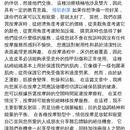
的伴侶，然後他們交換。 這種治療積極地涉及雙方，因此
具有一定的教育意義。
撥筋創業
如果你想準備一些好菜，
讓你們在家可以互相寵愛，那就太好了。 當然，我們在購
買按摩床時，從經濟角度考慮它的價格，從美觀角度考慮它
的顏色，從實用角度考慮附加設備。 購買床時也值得了解
他們提供什麼樣的服務，這樣您就不會在投訴時因沒有任何
按摩服務而感到不愉快。 您應該對耐用性和易於清潔性比
表面處理更感興趣。 在按摩過程中，床仍然被覆蓋，因此
人造皮革必須能夠承受意外的指甲刮傷和正常使用。 這種
結締組織基本上用於保護我們的肌肉，它像襪子一樣包圍著
肌肉，從而保護它們免受傷害和過度勞累。 然而，由於缺
乏運動，筋膜會變厚、乾燥和沾黏。 在這篇文章中，我將
向您展示在按摩之間應該做哪些功課以確保筋膜的健康。
您可以根據所選按摩師的空閒時間延遲按摩療程。 在某些
情況下，按摩師可能會拒絕轉移按摩服務。 在這裡，我不
主要影響反射區，而是治療七個脈輪點，目的是協調精神和
能量的平衡。 在各種按摩類型中，情侶按摩是放鬆和寵愛
自己並與您所愛的人或朋友分享難忘體驗的絕佳機會。 它
讓我們有機會一起享受按摩的好處，同時加強兩個人之間的