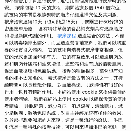
師不僅使用手臂進行按摩，還使用整個身體進行按摩時的感
覺。 按摩包括 10 天的療程，期間治療多個 (54) 個穴位。
該技術的本質是根據獨特的順序仔細選擇穴位及其刺激。
按摩治療連續10天（也可能是15天），偶爾進行50分鐘的
密集按摩治療。 含有特殊草藥的食品補充劑具有燃燒脂肪
和增強新陳代謝的作用。
按摩課程
透過結合的方法，不僅
可以將毒物排出體外，而且透過營養補充劑，我們可以將重
要的物質引入體內。 它的技術與瑞典式按摩非常相似，但
它的形式更加強烈和有力。 它的有益效果可以透過肌肉放
鬆和肌肉舒緩霜和油來增強，這些霜和油有助於溫暖肌肉、
促進血液循環和氧氣供應。 按摩的種類很多，當然也有知
名的和不太知名的。 泰式按摩是最古老的方法之一，其持
續時間可以長達幾分鐘。 對血液循環、肌肉彈性有很好的
作用，也具有鎮靜作用。 本網站使用 cookie 來提供最佳的
使用者體驗。 我們在網站上使用 cookie 以確保優質的使用
者體驗。 睡眠問題，減少炎症，消退濕疹，清除聽力，減
少脂肪團，激活免疫系統，對自主神經系統有極佳的效果。
對於那些想要減肥的人來說，這是一種流行的療法。 淋巴
引流是一種特殊的按摩技術，可以用來增加淋巴的流動，使