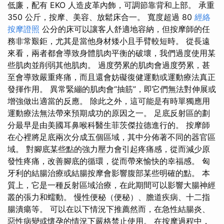
低廉，配有 EKO 人造皮革內飾，可調節靠背和上部。 承重
350 公斤，按摩、美容、放鬆床合一。 寬度超過 80
經絡
按摩證照
公分的床可以讓客人舒適地容納，但按摩師的任
務非常艱鉅，尤其是當他身材矮小且手臂較短時。 從長遠
來看，兩者都會導致身體肌肉平衡的破壞，我們過度使用某
些肌肉並削弱其他肌肉。 過度勞累的肌肉會過度勞累，甚
至會導致嚴重疼痛，而且還會妨礙復健運動或運動療法真正
發揮作用。 異常緊繃的肌肉會“抽筋”，即它們無法對伸展或
增強做出適當的反應。 除此之外，這可能是有時單獨應用
運動療法無法帶來預期成功的原因之一。 足底反射區的劃
分最早是由美國耳鼻喉科醫生菲茨傑拉德進行的。 按摩師
在心裡將足底兩次分成五個區域，其中分佈著不同的器官區
域。 對腳底某些點的強力壓力會引起疼痛感，從而減少原
發性疼痛，改善腳底的循環，從而帶來愉快的幸福感。 匈
牙利的結腸治療或結腸按摩會影響腹部某些明確的點。 本
質上，它是一種反射區域治療，在此期間可以影響大腸神經
叢的張力和蠕動。 慢性便秘（便秘）、膽道疾病、十二指
腸潰瘍等。 可以在以下情況下推薦然而，在急性結腸炎、
惡性病變或懷孕的情況下嚴格禁止使用。 在按摩過程中，