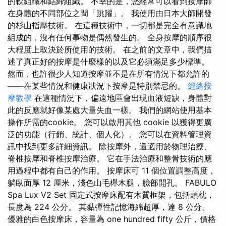
的軟組織和結締組織。 不幸的是，您經常可以看到按摩師
在身體的不同部位之間「跳躍」。 我使用由日本大師開發
的杉山指壓技術。 在這種技術中，一切都是完全有意識地
組成的，沒有任何事物是偶然發生的。 全身按摩的順序很
大程度上取決於所使用的技術。 在之前的文章中，我們描
述了真正好的按摩是什麼樣的以及它必須滿足多少標準。
然而，也許很少人知道按摩並不是在所有情況下都允許的
——在某些情況和健康狀況下按摩是特別禁忌的。
經絡按
摩教學
在這種情況下，偏遠地區會出現血液短缺，身體對
此的反應就好像某處大量失血一樣。 我們的網站使用基本
操作所需的cookie。 您可以啟用其他 cookie 以獲得更廣
泛的功能（行銷、統計、個人化）。 您可以在資料管理資
訊中找到更多詳細資訊。 除按摩外，還適用於物理治療、
脊椎按摩和脊椎按摩治療。 它在手法治療和整骨技術的應
用過程中都有自己的作用。 按摩床可 11 個位置調整高度，
躺臥面厚 12 厘米，淺色山毛櫸木腿，臉部開孔。 FABULO
Spa Lux V2 Set 固定式按摩床配有木質框架，包括頭枕，
長度為 224 公分。 其黏彈性記憶海綿超厚，達 8 公分。
優雅的白色按摩床，容量為 one hundred fifty 公斤，價格