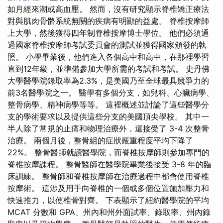
如月經來潮或高血壓。 然而，沒有研究顯示脊椎矯正療法
對與肌肉骨骼系統無關的疾病有明顯的益處。 脊椎按摩師
上大學，然後獲得四年制脊椎按摩博士學位。 他們必須通
過國家脊椎按摩師考試委員會的測試並獲得國家頒發的執
照。 小學畢業後，他們進入各個高中和高中，在那裡學習
直到12年級，並準備參加大學所需的考試和考試。 史丹佛
大學醫學院錄取率為2.3%，是美國乃至全球最具競爭力的
前3名醫學院之一。 醫學有多個分支，如兒科、心臟病學、
整骨病學、精神病學等等。 這裡概述並討論了這些醫學分
支的學術要求以及提供這些分支的美國頂尖學校。 其中一
半人除了常規的止痛和物理治療外，還接受了 3-4 次整骨
治療。 兩個月後，整骨組的症狀嚴重程度平均下降了
22%。 整骨醫師就讀醫學院，而脊椎按摩師則參加專門的
脊椎按摩課程。 整骨醫師在醫學院畢業後接受 3-8 年的臨
床訓練。 整骨師和脊椎按摩師在治療過程中都會使用脊椎
按摩術。 這涉及用手向脊椎的一個或多個位置施加壓力和
快速推力，以使椎骨對齊。 下表顯示了紐約醫學院的平均
MCAT 分數和 GPA、州內和州外面試率、錄取率、州內錄