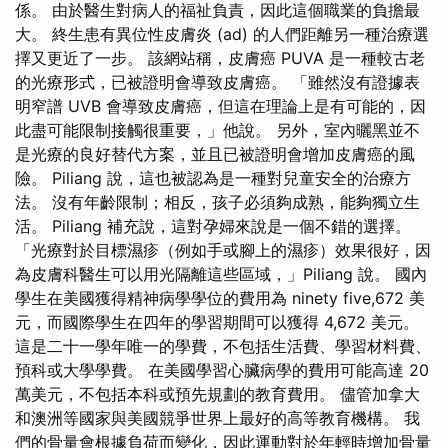
係。 由於醫生對病人的福祉負責，因此這個職業的負擔最
大。 終生患有異位性皮膚炎 (ad) 的人們距離另一種治療選
擇又更近了一步。 該網站稱，皮膚癌 PUVA 是一種較古老
的光療形式，已被證明會導致皮膚癌。 「雖然沒有證據表
明窄譜 UVB 會導致皮膚癌，但這在理論上是有可能的，因
此盡可能限制接觸很重要，」他說。 另外，室內曬黑並不
是光療的良好替代方案，並且已被證明會增加皮膚癌的風
險。 Piliang 說，這也被認為是一種對兒童安全的治療方
法。 沒有年齡限制；相反，孩子必須夠成熟，能夠獨立生
活。 Piliang 補充說，這對孕婦來說是一個不錯的選擇。
「光療對於目標濕疹（例如手或腳上的濕疹）效果很好，因
為皮膚科醫生可以用光隔離這些區域，」Piliang 說。 國內
學生在美國獲得精神病學學位的費用為 ninety five,672 美
元，而國際學生在四年的學習期間可以獲得 4,672 美元。
這是二十一學年唯一的學費，不包括生活費、學習材料費、
預科或大學學費。 在美國學習心臟病學的費用可能高達 20
萬美元，不包括本科或預先規劃的教育費用。 儘管加拿大
和澳洲等國家與美國競爭世界上最好的高等教育機構。 我
們的骨量會根據負荷而變化，因此運動對於年輕時增加骨量