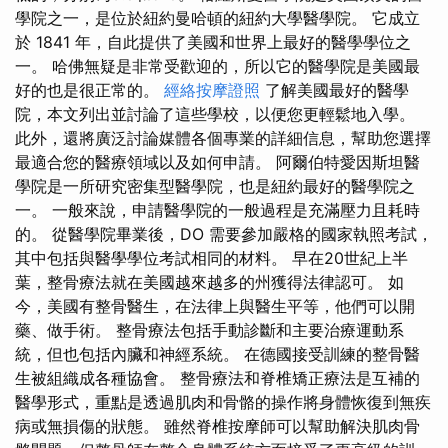
學院之一，是位於紐約曼哈頓的紐約大學醫學院。 它成立
於 1841 年，自此提供了美國和世界上最好的醫學學位之
一。 哈佛無疑是非常受歡迎的，所以它的醫學院是美國最
好的也是很正常的。
經絡按摩證照
了解美國最好的醫學
院，本文列出並討論了這些學校，以便您更輕鬆地入學。
此外，還將廣泛討論媒體各個專業的詳細信息，幫助您選擇
最適合您的醫療領域以及如何申請。 阿爾伯特愛因斯坦醫
學院是一所研究密集型醫學院，也是紐約最好的醫學院之
一。 一般來說，申請醫學院的一般過程是充滿壓力且耗時
的。 從醫學院畢業後，DO 需要參加嚴格的國家執照考試，
其中包括與醫學學位考試相同的材料。 早在20世紀上半
葉，整骨療法就在美國越來越多的州獲得法律認可。 如
今，美國有整骨醫生，在法律上與醫生平等，他們可以開
藥、做手術。 整骨療法包括手動診斷和主要治療運動系
統，但也包括內臟和神經系統。 在德國接受訓練的整骨醫
生被組織成各種協會。 整骨療法和脊椎矯正療法是互補的
醫學形式，重點是透過肌肉和骨骼的操作將身體恢復到無疾
病或無損傷的狀態。 雖然脊椎按摩師可以幫助解決肌肉骨