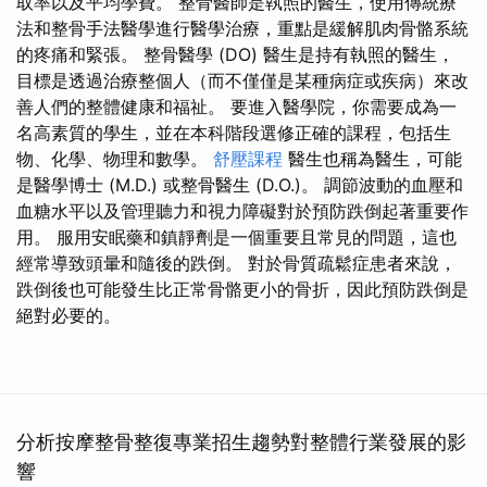
取率以及平均學費。 整骨醫師是執照的醫生，使用傳統療
法和整骨手法醫學進行醫學治療，重點是緩解肌肉骨骼系統
的疼痛和緊張。 整骨醫學 (DO) 醫生是持有執照的醫生，
目標是透過治療整個人（而不僅僅是某種病症或疾病）來改
善人們的整體健康和福祉。 要進入醫學院，你需要成為一
名高素質的學生，並在本科階段選修正確的課程，包括生
物、化學、物理和數學。
舒壓課程
醫生也稱為醫生，可能
是醫學博士 (M.D.) 或整骨醫生 (D.O.)。 調節波動的血壓和
血糖水平以及管理聽力和視力障礙對於預防跌倒起著重要作
用。 服用安眠藥和鎮靜劑是一個重要且常見的問題，這也
經常導致頭暈和隨後的跌倒。 對於骨質疏鬆症患者來說，
跌倒後也可能發生比正常骨骼更小的骨折，因此預防跌倒是
絕對必要的。
分析按摩整骨整復專業招生趨勢對整體行業發展的影
響