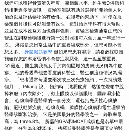
我們可以獲得骨質流失程度、荷爾蒙水平、維生素D供應和
鈣排泄過多等資訊。 實驗室測試有助於選擇和開始個人化
治療以及評估藥物的有效性。 在後者的幫助下，即使在服
藥幾個月後也可以測量有效性，這對治療學科有很大幫助，
並且在成本效益方面也值得強調。 實驗室檢查通常由您的
醫生在調整藥物後進行第一次對照後每六個月至一年進行一
次。 淋浴是您日常生活中的重要組成部分，但您可能不會
想太多。
身體撥筋教學
但如果您患有濕疹，請務必採取措
施確保您的淋浴習慣不會使症狀惡化，這一點至關重要。
Q1.最近，醫生將我孫女手肘內側區域的皮膚狀況稱為牛皮
癬。 他的母親帶他去看皮膚科醫生，醫生稱這種情況為濕
疹。 「患者通常每週去兩次或三次光療預約，一次持續幾
個月，」Piliang 說。 預約時，滋潤皮膚，然後在燈箱中脫
掉衣服（內衣除外），戴上眼鏡以保護眼睛，國家濕疹協
會。 心臟病學是醫學的一個分支，還包括先天性心臟缺
陷、冠狀動脈疾病、心臟衰竭、瓣膜性心臟病和電生理學的
醫學診斷和治療。 它是美國最好的醫學院之一，錄取率最
高，為 three.8%。 所需的GPA和MCAT成績也是名單中最
低的，分別為3.8和518。 格羅斯曼醫學院是美國頂尖的醫