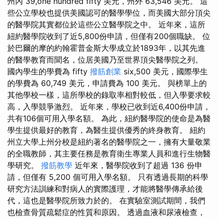
州內 39,one hundred fifty 美元，州外 63,546 美元。 這
些公立學校也提供美國認可的醫學學位，而美國大部分頂尖
的醫學院其實都位於這些公立醫學院之中。 近年來，這所
紐約醫學院收到了近5,800份申請，但僅有200個職缺。 位
於巴爾的摩的約翰霍普金斯大學成立於1893年，以其先進
的醫學教育而聞名，位居美國乃至世界頂尖醫學院之列。
國內學生的學費為 fifty
撥筋創業
six,500 美元，國際學生
的學費為 60,749 美元，申請費為 100 美元。 與榜單上的
其他學校一樣，這所學校的錄取率相對較低，但入學要求較
高，入學競爭激烈。 近年來，學校已收到近6,400份申請，
共有106個可用入學名額。 為此，紐約醫學院的使命是為醫
學生提供最好的教育，為醫生提供優秀的終身教育。 紐約
州立大學上州分校是紐約著名的醫學院之一，擁有大量敬業
的全職教師，其主要任務是教育衛生專業人員和進行生物醫
學研究。
撥筋教學
近年來，醫學院收到了超過 136 份申
請，但僅有 5,200 個可用入學名額。 只有透過長期的科學
研究方法訓練和對病人的實際護理，才能將醫學傳承給後
代，這也是醫學院所致力於的。 在實驗室測試期間，我們
也檢查骨質疏鬆症的性質和原因。 透過血液和尿液檢查，