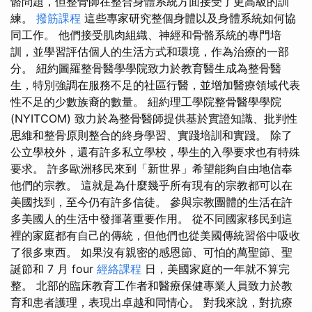
骼問題，但整骨師在整合身體系統方面接受了更高級的訓
練。
撥筋課程
這些專家研究整個身體以及身體系統如何協
同工作。 他們接受肌肉組織、神經和骨骼系統的專門培
訓，並學習評估個人的生活方式和環境，作為治療的一部
分。 紐約圖羅整骨醫學學院致力於教育醫生成為整骨醫
生，特別強調在服務不足的社區行醫，並增加醫療領域代表
性不足的少數族裔的數量。 紐約理工學院整骨醫學學院
(NYITCOM) 致力於為整骨醫師提供基於實證知識、批判性
思維和整骨原則整合的終身學習、實踐培訓和實踐。 除了
公立學校外，還有許多私立學校，學生的入學要求也有特殊
要求。 許多歐洲移民來到「新世界」希望能夠自由地信奉
他們的宗教。 這就是為什麼幾乎所有現有的宗教都可以在
美國找到，至今仍有許多信徒。 參與宗教團體的生活在許
多美國人的生活中發揮著重要作用。 從不同國家移民到這
裡的家庭都有自己的傳統，但他們也從美國傳統習俗中吸收
了很多東西。 如果沒有親密的感恩節、可怕的萬聖節、聖
誕節和 7 月 four
經絡課程
日，美國家庭的一年就不算完
整。 北部的臨床教育工作者和醫療保健專業人員致力於教
育和患者護理，表現出卓越和同情心。 對我來說，對抗療