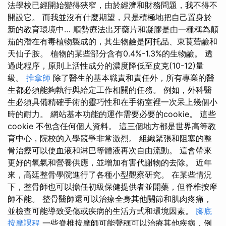
法學校已經開始變得狹窄，由於經濟和財務問題，我不得不
開設它。 而我並沒有什麼期望，只是積極地把自己置身於
新的教育環境中… 順勢療法出牙藥片和凝膠是由一種稱為顛
茄的潛在有毒植物製成的，其生物鹼是阿托品、東莨菪鹼和
天仙子胺。 植物的某些部分含有0.4%-1.3%的生物鹼。 透
過此程序，原則上活性成分的濃度降低至皮克(10-12)量
級。
推拿師
除了醫生的基本職責和責任外，所有專業的醫
生都必須能夠執行與給定工作相關的任務。 例如，外科醫
生必須具備精確手術的靈巧性和在手術室裡一次呆上幾個小
時的耐力。 網站基本功能的運作需要必要的cookie。 這些
cookie 不包含任何個人資料。 這三個地方都是世界高等教
育中心，院校的入學競爭非常激烈。 組織緊張和阻塞的整
骨治療可以使血液和淋巴等體液再次自由流動。 這會帶來
更好的氧氣和營養供應，並增加有害代謝物的去除。 近年
來，高廷整骨學院進行了各種小型觀察研究。 在某些情況
下，整骨師也可以擔任初級保健提供者並開藥，但脊椎按摩
師不能。 整骨醫師還可以治療全身其他關節和肌肉疼痛，
並檢查可能導致受傷或疾病的生活方式和環境因素。
腳底
按摩課程
一些脊椎按摩師可能聲稱可以治療其他疾病，例