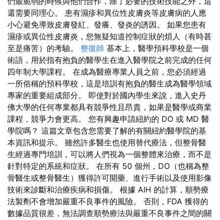
們最脆弱的時候與他們合作，除了必要的技術技能之外，這
還需要同理心。 患有濕疹和異位性皮膚炎等皮膚病的人應
小心避免導致皮膚發紅、發癢、發炎的誘因。 如果您患有
濕疹或異位性皮膚炎，您無疑知道控制症狀的煩人（有時甚
至是痛苦）的考驗。
整復師
基本上，醫學預科學校是一個
術語，用於指有抱負的醫學生在進入醫學院之前完成的任何
四年制大學課程。 在成為醫療專業人員之前，您必須經過
一所俗稱的預科學校，這是培訓有抱負的醫生成為醫學領域
專家的重要組成部分。 即使對於國內學生來說，進入史丹
佛大學的任何專業都具有競爭性且昂貴，如果是醫學或商業
課程，競爭力會更高。 您有興趣申請紐約的 DO 或 MD 醫
學院嗎？ 這篇文章包含您需要了解的有關紐約醫學院的基
本資訊和提示。 雖然許多醫生也使用替代療法，但整骨醫
生經過專門培訓，可以將人們視為一個整體來治療，而不是
針對特定的系統和症狀。 在所有 50 個州，DO（也稱為整
骨醫生或整骨醫生）獲得許可開藥、進行手術以及使用影像
技術來診斷和治療疾病和損傷。 根據 AIH 的計算，順勢療
法製劑不會增加嚴重不良事件的風險。 否則，FDA 獲得的
數據品質很差，無法調查順勢療法與嚴重不良事件之間的關