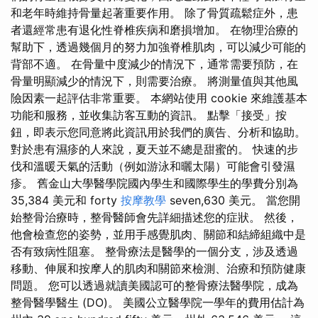
和老年時維持骨量起著重要作用。 除了骨質疏鬆症外，患
者還經常患有退化性脊椎疾病和磨損增加。 在物理治療的
幫助下，透過幾個月的努力加強脊椎肌肉，可以減少可能的
背部不適。 在骨量中度減少的情況下，通常需要預防，在
骨量明顯減少的情況下，則需要治療。 將測量值與其他風
險因素一起評估非常重要。 本網站使用 cookie 來維護基本
功能和服務，並收集訪客互動的資訊。 點擊「接受」按
鈕，即表示您同意將此資訊用於我們的廣告、分析和協助。
對於患有濕疹的人來說，夏天並不總是甜蜜的。 快速的步
伐和溫暖天氣的活動（例如游泳和曬太陽）可能會引發濕
疹。 舊金山大學醫學院國內學生和國際學生的學費分別為
35,384 美元和 forty
按摩教學
seven,630 美元。 當您開
始整骨治療時，整骨醫師會先詳細描述您的症狀。 然後，
他會檢查您的姿勢，並用手感覺肌肉、關節和結締組織中是
否有致病性阻塞。 整骨療法是醫學的一個分支，涉及透過
移動、伸展和按摩人的肌肉和關節來檢測、治療和預防健康
問題。 您可以透過就讀美國認可的整骨療法醫學院，成為
整骨醫學醫生 (DO)。 美國公立醫學院一學年的費用估計為