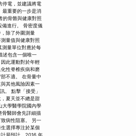
防停電，並建議將電
 最重要的一步是消
者的骨骼與健康對照
設備進行。 骨密度儀
中，除了外圍測量
將測量值與健康對照
其測量單位對應於每
描述包含一個唯一
，因此運動對於年輕
退化性脊椎疾病和磨
部不適。 在骨量中
值與其他風險因素一
資訊。 點擊「接受」
說，夏天並不總是甜
山大學醫學院國內學
時，整骨醫師會先詳細描
致病性阻塞。 另一
醫生選擇專注於某個
局預計，2016 年