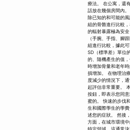
療法。 在公寓，還
話放在幾個房間內。
除已知的和可能的風
組的骨骼進行比較，
的輻射暴露極為安全
（手腕、手指、腳跟
組進行比較，據此可
SD（標準差）單位
的、隨機產生的值，
時增加骨量和老年時
損增加。 在物理治
度減少的情況下，通
起評估非常重要。 本
按鈕，即表示您同意
蜜的。 快速的步伐
生和國際學生的學費分別
述您的症狀。 然後
方面，在城市環境中
特定領域，這通常決