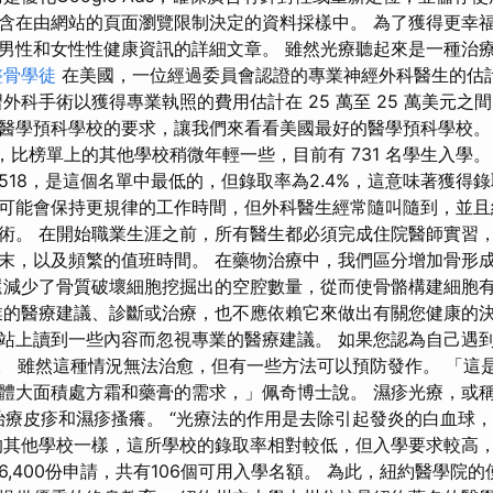
含在由網站的頁面瀏覽限制決定的資料採樣中。 為了獲得更幸
男性和女性性健康資訊的詳細文章。 雖然光療聽起來是一種治
整骨學徒
在美國，一位經過委員會認證的專業神經外科醫生的估計
外科手術以獲得專業執照的費用估計在 25 萬至 25 萬美元之
醫學預科學校的要求，讓我們來看看美國最好的醫學預科學校。
 年，比榜單上的其他學校稍微年輕一些，目前有 731 名學生入學。
成績518，是這個名單中最低的，但錄取率為2.4%，這意味著獲
可能會保持更規律的工作時間，但外科醫生經常隨叫隨到，並且
術。 在開始職業生涯之前，所有醫生都必須完成住院醫師實習
末，以及頻繁的值班時間。 在藥物治療中，我們區分增加骨形
還減少了骨質破壞細胞挖掘出的空腔數量，從而使骨骼構建細胞
業的醫療建議、診斷或治療，也不應依賴它來做出有關您健康的
站上讀到一些內容而忽視專業的醫療建議。 如果您認為自己遇
11。 雖然這種情況無法治愈，但有一些方法可以預防發作。 「這
體大面積處方霜和藥膏的需求，」佩奇博士說。 濕疹光療，或稱為
治療皮疹和濕疹搔癢。 “光療法的作用是去除引起發炎的白血球
的其他學校一樣，這所學校的錄取率相對較低，但入學要求較高，
6,400份申請，共有106個可用入學名額。 為此，紐約醫學院