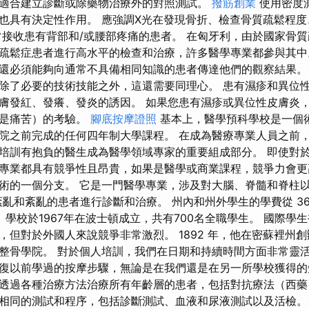
適合建立診斷或除藥物治療外的對照測試。
撥筋創業
使用密度
也具有決定性作用。 應強調X光在發現骨折、檢查骨質疏鬆程
常接收患有背部和/或腰部疼痛的患者。 在匈牙利，由於國家骨
疏鬆症患者進行高水平的檢查和治療，許多醫學專業都參與其中
還必須能夠向通常不具備相同知識的患者傳達他們的觀察結果。
除了必要的技術技能之外，這還需要同理心。 患有濕疹和異位
膚發紅、發癢、發炎的誘因。 如果您患有濕疹或異位性皮膚炎
至是痛苦）的考驗。
腳底按摩證照
基本上，醫學預科學校是一個
院之前完成的任何四年制大學課程。 在成為醫療專業人員之前
培訓有抱負的醫生成為醫學領域專家的重要組成部分。 即使對
專業都具有競爭性且昂貴，如果是醫學或商業課程，競爭力會更
術的一個分支。 它是一門醫學專業，涉及對大腦、脊髓和脊柱
亂和紊亂的患者進行診斷和治療。 州內和州外學生的學費從 36,752
 學校於1967年在波士頓成立，共有700名全職學生。 國際學
，但對於外國人來說競爭非常激烈。 1892 年，他在密蘇裡州
整骨學院。 對於個人培訓，我們在日期和持續時間方面非常靈活
復以前學過的按摩步驟，無論是在我們還是在另一所學校獲得的
透過各種治療方法治療所有年齡層的患者，包括對抗療法（西藥
相同的測試和程序，包括診斷測試、血液和尿液測試以及活檢。 許