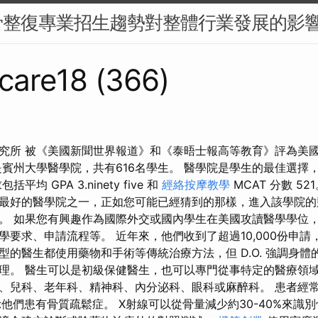
骨整復專業招生趨勢對整體行業發展的影
care18 (366)
究所 被《美國新聞世界報道》和《泰晤士報高等教育》評為美國
是賓州大學醫學院，共有616名學生。 醫學院是學生的最佳選擇
均 GPA 3.ninety five 和
經絡按摩教學
MCAT 分數 5
最好的醫學院之一，正如您可能已經猜到的那樣，進入該學院的
。 如果您有興趣作為國際外交或國內學生在美國攻讀醫學學位
學要求、申請流程等。 近年來，他們收到了超過10,000份申
類型的醫生都使用藥物和手術等傳統治療方法，但 D.O. 強調身
理。 醫生可以是初級保健醫生，也可以專門從事特定的醫療領
、兒科、老年科、精神科、內分泌科、眼科或麻醉科。 患者經
示他們患有骨質疏鬆症。 X射線可以從骨量減少約30-40%來識