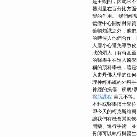
是主觀的，因此它不
器測量在百分比方面
變的作用。 我們經
鬆症中心開始對骨質
藥物知識之外，他們
的時候與他們合作，
人應小心避免導致皮
狀的煩人（有時甚
的醫學生在進入醫學
稱的預科學校，這是
入史丹佛大學的任何
理神經系統的外科手
神經的損傷、疾病/紊
撥筋課程
美元不等。
本科或醫學博士學位
即今天的柯克斯維爾
讓我們有機會幫助恢
開藥、進行手術，並
骨師可以執行與醫生