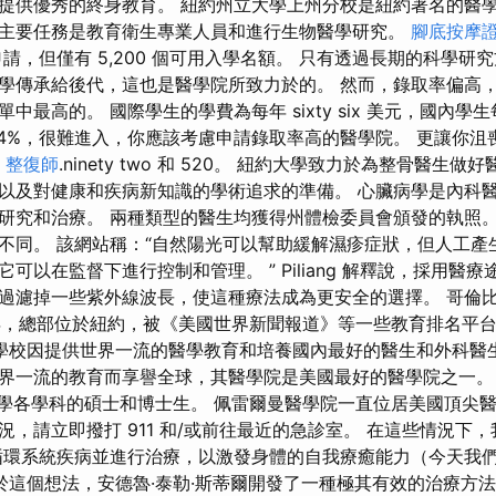
提供優秀的終身教育。 紐約州立大學上州分校是紐約著名的醫
主要任務是教育衛生專業人員和進行生物醫學研究。
腳底按摩
份申請，但僅有 5,200 個可用入學名額。 只有透過長期的科學
傳承給後代，這也是醫學院所致力於的。 然而，錄取率偏高，為 e
最高的。 國際學生的學費為每年 sixty six 美元，國內學生每
4%，很難進入，你應該考慮申請錄取率高的醫學院。 更讓你沮喪的
3
整復師
.ninety two 和 520。 紐約大學致力於為整骨醫生
以及對健康和疾病新知識的學術追求的準備。 心臟病學是內科
研究和治療。 兩種類型的醫生均獲得州體檢委員會頒發的執照。
不同。 該網站稱：“自然陽光可以幫助緩解濕疹症狀，但人工產
可以在監督下進行控制和管理。 ” Piliang 解釋說，採用醫
過濾掉一些紫外線波長，使這種療法成為更安全的選擇。 哥倫
7年，總部位於紐約，被《美國世界新聞報道》等一些教育排名平
學校因提供世界一流的醫學教育和培養國內最好的醫生和外科醫
界一流的教育而享譽全球，其醫學院是美國最好的醫學院之一。 該
醫學各學科的碩士和博士生。 佩雷爾曼醫學院一直位居美國頂尖醫
況，請立即撥打 911 和/或前往最近的急診室。 在這些情況下
循環系統疾病並進行治療，以激發身體的自我療癒能力（今天我
於這個想法，安德魯·泰勒·斯蒂爾開發了一種極其有效的治療方