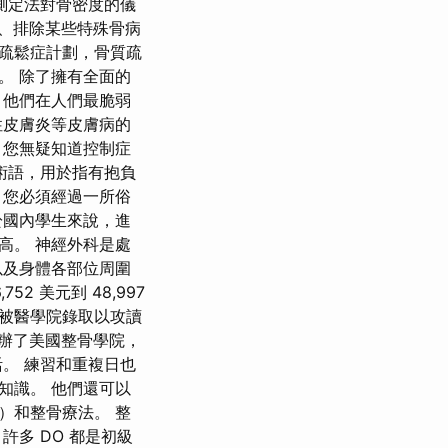
測定法對骨密度的儀
度、排除某些特殊骨病
質疏鬆症計劃，骨質疏
。 除了擁有全面的
 他們在人們最脆弱
性皮膚炎等皮膚病的
，您無疑知道控制症
術語，用於指有抱負
，您必須經過一所俗
於國內學生來說，進
高。 神經外科是處
以及身體各部位周圍
 美元到 48,997
生被醫學院錄取以攻讀
創辦了美國整骨學院，
。 練習和重複日也
知識。 他們還可以
）和整骨療法。 整
多 DO 都是初級