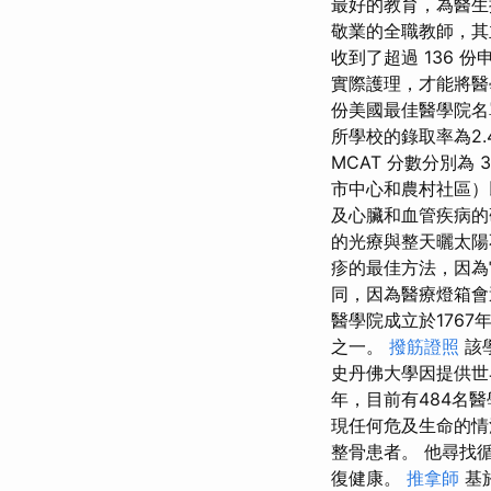
最好的教育，為醫生
敬業的全職教師，其
收到了超過 136 
實際護理，才能將醫學
份美國最佳醫學院名單中
所學校的錄取率為2.
MCAT 分數分別為 
市中心和農村社區）
及心臟和血管疾病的
的光療與整天曬太陽
疹的最佳方法，因為它
同，因為醫療燈箱會
醫學院成立於176
之一。
撥筋證照
該
史丹佛大學因提供世
年，目前有484名
現任何危及生命的情
整骨患者。 他尋找
復健康。
推拿師
基