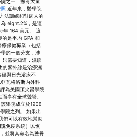
學院之一，擁有大量
證照
近年來，醫學院
研究方法訓練和對病人的
ight.2%，是這
年 164 美元。 這
是平均 GPA 和
做好醫療保健職業（包括
醫學的一個分支，涉
 只需要知道，濕疹
生的紫外線是治療濕
療途徑與日光浴床不
比亞瓦格洛斯內外科
台評為美國頂尖醫學院
生而享有全球聲譽。
學院成立於1908
學院之列。 如果出
，我們可以有效地幫助
們說免疫系統）以恢
法，並將其命名為整骨