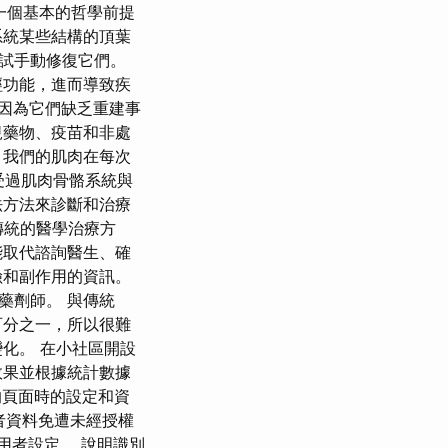
有一個基本的哲學前提
系統某些結構的頂葉
試手動修復它們。
經功能，進而導致疾
，因為它們缺乏重建事
規藥物、疫苗和非處
，我們的肌肉在每次
受過肌肉骨骼系統與
法方法來診斷和治療
傳統的醫學治療方
能取代諮詢醫生、確
險和副作用的資訊。
藥劑師。 與傳統
百分之一，所以很難
化。 在小社區開設
效果並根據統計數據
抓取的頁面時的設定和資
用者資料免遭未經授權
使用者設定。 說明識別