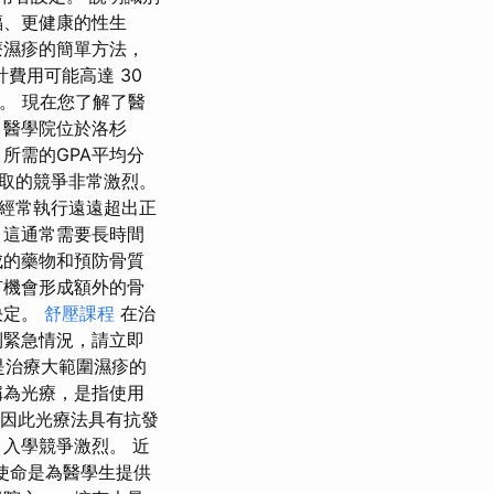
福、更健康的性生
療濕疹的簡單方法，
費用可能高達 30
間。 現在您了解了醫
 醫學院位於洛杉
 所需的GPA平均分
得錄取的競爭非常激烈。
經常執行遠遠超出正
，這通常需要長時間
成的藥物和預防骨質
有機會形成額外的骨
決定。
舒壓課程
在治
到緊急情況，請立即
是治療大範圍濕疹的
光療，是指使​​用
，因此光療法具有抗發
入學競爭激烈。 近
的使命是為醫學生提供