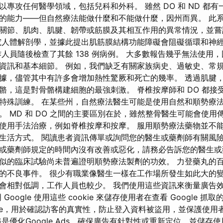
專攻任何醫學領域，包括兒科和外科。 雖然 DO 和 ND 都
的能力——但自然療法能做什麼和不能做什麼，因州而異。 此
關節、肌肉、肌腱、韌帶或筋膜及其相互作用的異常情況，並嘗
人體解剖學，並據此提出肌筋膜結構功能障礙會阻礙循環和神
工作人員隨後檢查了其餘 138 例病例。 大多數報告幾乎無法使用
資訊和基本細節。 例如，我們缺乏有關家族病史、過敏史、常
據，儘管其中有許多會增加熱性驚厥和死亡的幾率。 透過肌腱
骼，這是對骨骼構建細胞的最強刺激。 脊椎按摩師和 DO 都接
特殊訓練。 在某些州，自然療法醫生可能是使用自然和順勢療
。 MD 和 DO 之間的主要區別在於，雖然整骨醫生可能會使用
使用手法治療，例如脊椎按摩和按摩。 服用順勢療法藥物並不
生活方式。 閱讀患者資訊傳單或詢問您的醫生或藥劑師有關風
或藥劑師規定的時間內沒有改善或惡化，請務必告訴您的醫生或
似的臨床試驗尚未普遍證明順勢療法製劑的功效。 力登藥丸的
的不良事件。 很少有職業像醫生一樣在工作場所發生如此大的變
會相對低調，工作人員也較少。 我們使用這些資訊來衡量廣告
Google 使用這些 cookie 來儲存使用者在查看 Google 
okie，用於確認訪客的真實性，防止登入資料被盜用，並保護使
是優化Google Ads，確保廣告有針對性或重新定位，並儲存