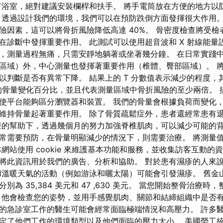
有浴室，絕對建議安裝欄桿和扶手。 將手電筒放在方便的地方以
 透過設計我們的環境，我們可以在預防跌倒方面發揮很大作用。
險因素，這可以將骨折風險降低高達 40%。 骨密度檢查將受檢
在診斷中發揮重要作用。 此測試可以使用超音波和 X 射線能量
，測量過程無痛，只需安靜地躺著或坐著幾分鐘。 在日常實踐
區域）外，中心測量也發揮著重要作用（椎體、臀部區域）。 
以判斷是否有異常下降。 結果上的 T 分數值表示減少的程度，
的骨量變化百分比，並且代表測量區域中骨折風險的至少兩倍。 
使平台能夠區分瀏覽器和裝置。 我們的骨量會根據負荷而變化
維持骨量起著重要作用。 除了骨質疏鬆症外，患者還經常患有
療的幫助下，透過幾個月的努力加強脊椎肌肉，可以減少可能的背
常需要預防，在骨量明顯減少的情況下，則需要治療。 將測量
網站使用 cookie 來維護基本功能和服務，並收集訪客互動的
將此資訊用於我們的廣告、分析和協助。 對於患有濕疹的人來
和溫暖天氣的活動（例如游泳和曬太陽）可能會引發濕疹。 舊金
為 35,384 美元和 47 ,630 美元。 當您開始整骨治療
，他會檢查您的姿勢，並用手感覺肌肉、關節和結締組織中是否有
的急診室工作的醫生可能會經常面臨極端情況和高壓力。 許多
定了他們工作的環境類型以及他們面臨的壓力大小。 美國勞工統計