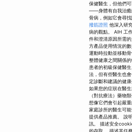
保健醫生，但他們可以
——身體有自我治癒
骨病，例如它會尋找
撥筋證照
他深入研究
病的觀點。 AIH 
件和澄清原因所需的
方產品使用情況的數
運動時拉動並移動骨
整體健康之間關係的
患者的初級保健醫生
法，但有些醫生也會
定診斷和建議的健康
如果您的症狀在醫生
（對抗療法）藥物類
想像它們會引起嚴重
家庭診所的醫生可能
提供產品推薦。 說明 
訊。 描述安全co
的存取。 描述其任務