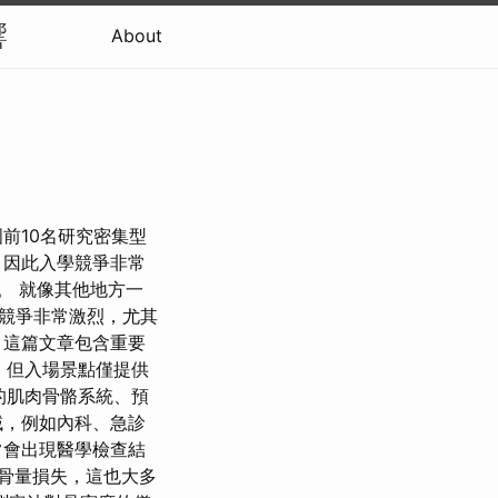
響
About
前10名研究密集型
，因此入學競爭非常
21。 就像其他地方一
競爭非常激烈，尤其
，這篇文章包含重要
請，但入場景點僅提供
體的肌肉骨骼系統、預
域，例如內科、急診
常會出現醫學檢查結
別骨量損失，這也大多