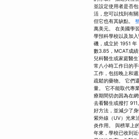
並設定使用者是否包
活，您可以找到有關
但它也有其缺點。
萬美元。 在美國學習
學預科學校以及加入
磯，成立於 1951
數3.85，MCAT
兒科醫生或家庭醫生
常八小時工作日的手
工作，包括晚上和週
疏鬆的藥物。 它們
量。 它不能取代專
療期間切勿因為在網
去看醫生或撥打 9
好方法，並減少了身
紫外線（UV）光來
炎作用。 與榜單上
年來，學校已收到近