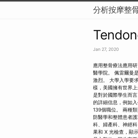
分析按摩整
Tendon
Jan 27, 2020
應用整骨療法應用研
醫學院。 佩雷爾曼
激烈。 大學入學要求包括平
樣，美國擁有世界上
是對於國際學生而言
的詳細信息，例如入
139個職位。 兩種
防醫學和整體患者護
科、婦產科、神經科
果和 X 光檢查，顯