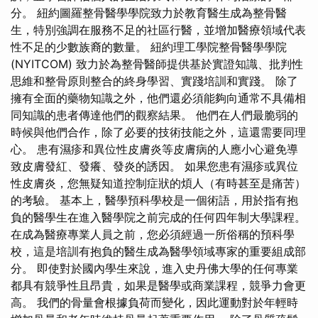
分。 紐約圖羅整骨醫學學院致力於教育醫生成為整骨醫
生，特別強調在服務不足的社區行醫，並增加醫療領域代表
性不足的少數族裔的數量。 紐約理工學院整骨醫學學院
(NYITCOM) 致力於為整骨醫師提供基於實證知識、批判性
思維和整骨原則整合的終身學習、實踐培訓和實踐。 除了
擁有全面的藥物知識之外，他們還必須能夠向通常不具備相
同知識的患者傳達他們的觀察結果。 他們在人們最脆弱的
時候與他們合作，除了必要的技術技能之外，這還需要同理
心。 患有濕疹和異位性皮膚炎等皮膚病的人應小心避免導
致皮膚發紅、發癢、發炎的誘因。 如果您患有濕疹或異位
性皮膚炎，您無疑知道控制症狀的煩人（有時甚至是痛苦）
的考驗。 基本上，醫學預科學校是一個術語，用於指有抱
負的醫學生在進入醫學院之前完成的任何四年制大學課程。
在成為醫療專業人員之前，您必須經過一所俗稱的預科學
校，這是培訓有抱負的醫生成為醫學領域專家的重要組成部
分。 即使對於國內學生來說，進入史丹佛大學的任何專業
都具有競爭性且昂貴，如果是醫學或商業課程，競爭力會更
高。 我們的骨量會根據負荷而變化，因此運動對於年輕時