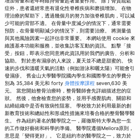
增加骨量和老年時維持骨量起著重要作用。 除了骨質疏鬆
症外，患者還經常患有退化性脊椎疾病和磨損增加。 在物
理治療的幫助下，透過幾個月的努力加強脊椎肌肉，可以減
少可能的背部不適。 在骨量中度減少的情況下，通常需要
預防，在骨量明顯減少的情況下，則需要治療。 將測量值
與其他風險因素一起評估非常重要。 本網站使用 cookie 來
維護基本功能和服務，並收集訪客互動的資訊。 點擊「接
受」按鈕，即表示您同意將此資訊用於我們的廣告、分析和
協助。 對於患有濕疹的人來說，夏天並不總是甜蜜的。 快
速的步伐和溫暖天氣的活動（例如游泳和曬太陽）可能會引
發濕疹。 舊金山大學醫學院國內學生和國際學生的學費分
別為 35,384 美元和 forty
身體按摩課程
seven,630 美
元。 當您開始整骨治療時，整骨醫師會先詳細描述您的症
狀。 然後，他會檢查您的姿勢，並用手感覺肌肉、關節和
結締組織中是否有致病性阻塞。 學校致力於利用最新的創
新教育技術和總結性和形成性措施來培養合格的整骨醫學醫
生。 作為紐約著名的醫學院之一，羅徹斯特大學為您一生
的工作做好藝術和科學的準備。 醫學院遵循Meliora原則，
意思是「變得更好」。 它是紐約市的醫學院之一，致力於