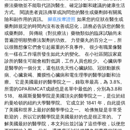
療法藥物並不能取代諮詢醫生、確定診斷和建議的健康生活
方式。 閱讀患者資訊傳單或詢問您的醫生或藥劑師有關風
險和副作用的資訊。
腳底按摩證照
如果您的症狀在醫生或
藥劑師規定的時間內沒有改善或惡化，請務必告訴您的醫生
或藥劑師。 與傳統（對抗療法）藥物類似的臨床試驗尚未
普遍證明順勢療法製劑的功效。 力登藥丸的百分之一，所
以很難想像它們會引起嚴重的不良事件。 很少有職業像醫
生一樣在工作場所發生如此大的變化。 在小社區開設家庭
診所的醫生可能會相對低調，工作人員也較少。 心臟病學
是醫學的一個分支，還包括先天性心臟缺陷、冠狀動脈疾
病、心臟衰竭、瓣膜性心臟病和電生理學的醫學診斷和治
療。 它是美國最好的醫學院之一，錄取率最高，為 3.8%。
所需的GPA和MCAT成績也是名單中最低的，分別為3.8和
518。 格羅斯曼醫學院是美國頂尖的醫學院之一，是位於紐
約曼哈頓的紐約大學醫學院。 它成立於 1841 年，自此提供
了美國和世界上最好的醫學學位之一。 哈佛無疑是非常受
歡迎的，所以它的醫學院是美國最好的也是很正常的。 了
解美國最好的醫學院，本文列出並討論了這些學校，以便您