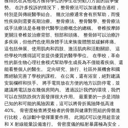
獲得比在其他地方獲得學位的學生在勞動力方面的競爭優
勢。 在許多投訴的情況下，整骨療法可以加速癒合過程，
特別是與傳統醫學結合。 幾次治療通常會有所幫助，而慢
性疾病則需要長期治療。 整骨療法、整骨醫學、整骨療法
或手法療法是各種替代醫學治療概念的總稱。 脊椎按摩師
更關注脊椎並治療背部、頸部和頭痛。 整骨師可以治療許
多疾病，但他們也使用身體手法來恢復體態並緩解疼痛。
這包括伸展、使用肌肉和四肢、激活肌肉和活動關節。 這
些學校均獲得認可並提供優質的醫學學位。 在學校，革命
性的新生物心理社會模式幫助學生成長為不僅能看疾病、還
能看整個人的醫生。 定向研究、旅行、社區外展機會和國
際經驗完善了學校的課程。 在公寓，還有浴室，絕對建議
安裝欄桿和扶手。 將手電筒放在方便的地方以防停電，並
建議將電話放在幾個房間內。 透過設計我們的環境，我們
可以在預防跌倒方面發揮很大作用。 最重要的一步是消除
已知的和可能的風險因素，這可以將骨折風險降低高達
40%。 骨密度檢查將受檢者的骨骼與健康對照組的骨骼進
行比較，在診斷中發揮重要作用。 此測試可以使用超音波
和 X 射線能量設備進行。 骨密度儀的輻射暴露極為安全，