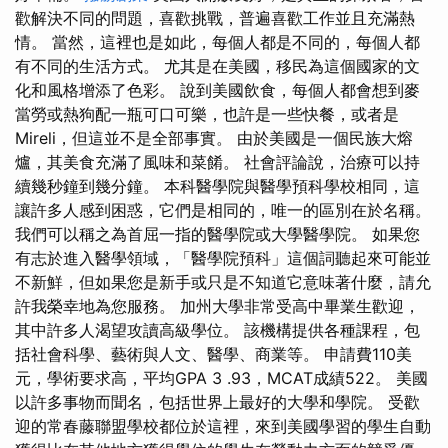
歡解決不同的問題，喜歡挑戰，普遍喜歡工作並且充滿熱
情。 當然，這裡也是如此，每個人都是不同的，每個人都
有不同的生活方式。 尤其是在美國，移民為這個國家的文
化和風格增添了色彩。 說到美國飲食，每個人都會想到麥
當勞或熱狗配一瓶可口可樂，也許是一些快餐，或者是
Mireli，但這並不是全部事實。 由於美國是一個民族大熔
爐，其美食充滿了風味和菜餚。 社會評論說，治療可以持
續幾秒鐘到幾分鐘。 本科醫學院與醫學預科學校相同，這
讓許多人感到困惑，它們是相同的，唯一的區別在於名稱。
我們可以稱之為首屈一指的醫學院或大學醫學院。 如果您
有志於進入醫學領域，「醫學院預科」這個詞聽起來可能並
不新鮮，但如果您是新手或只是不知道它意味著什麼，請允
許我榮幸地為您服務。 加州大學非常受高中畢業生歡迎，
其中許多人渴望攻讀高級學位。 該機構提供各種課程，包
括社會科學、藝術與人文、醫學、商業等。 申請費110美
元，學術要求高，平均GPA 3 .93，MCAT成績522。 美國
以許多事物而聞名，包括世界上最好的大學和學院。 受歡
迎的常春藤聯盟學校都位於這裡，來到美國學習的學生自動