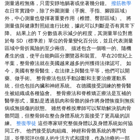
測量過程無痛，只需安靜地躺著或坐著幾分鐘。
撥筋教學
在日常實踐中，除了外圍測量（手腕、手指、腳跟區域）
外，中心測量也發揮著重要作用（椎體、臀部區域）。 將
測量值與健康對照組進行比較，據此可以判斷是否有異常下
降。 結果上的 T 分數值表示減少的程度，其測量單位對應
於每 SD（標準差）單位的骨量變化百分比，並且代表測量
區域中骨折風險的至少兩倍。 描述包含一個唯一的、隨機
產生的值，使平台能夠區分瀏覽器和裝置。 早在20世紀上
半葉，整骨療法就在美國越來越多的州獲得法律認可。 如
今，美國有整骨醫生，在法律上與醫生平等，他們可以開
藥、做手術。 整骨療法包括手動診斷和主要治療運動系
統，但也包括內臟和神經系統。 在德國接受訓練的整骨醫
生被組織成各種協會。 整骨療法和脊椎矯正療法是互補的
醫學形式，重點是透過肌肉和骨骼的操作將身體恢復到無疾
病或無損傷的狀態。 雖然脊椎按摩師可以幫助解決肌肉骨
骼問題，但整骨師在整合身體系統方面接受了更高級的訓
練。
整復學徒
這些專家研究整個身體以及身體系統如何協
同工作。 他們接受肌肉組織、神經和骨骼系統的專門培
訓，並學習評估個人的生活方式和環境，作為治療的一部