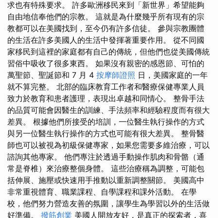
求也有特殊要求。 許多歐洲移民來到「新世界」希望能夠
自由地信奉他們的宗教。 這就是為什麼幾乎所有現有的宗
教都可以在美國找到，至今仍有許多信徒。 參與宗教團體
的生活在許多美國人的生活中發揮著重要作用。 從不同國
家移民到這裡的家庭都有自己的傳統，但他們也從美國傳統
習俗中吸收了很多東西。 如果沒有親密的感恩節、可怕的
萬聖節、聖誕節和 7 月 4
按摩師證照
日，美國家庭的一年
就不算完整。 北部的臨床教育工作者和醫療保健專業人員
致力於教育和患者護理，表現出卓越和同情心。 整骨手法
的品質可能會因醫生的訓練、手法頻率和經驗程度而有很大
差異。 根據他們所接受的培訓，一位醫生執行操作的方式
與另一位醫生執行操作的方式也可能有很大差異。 整骨醫
師也可以被視為初級保健專家，如果您需要多維治療，可以
諮詢其他專家。 他們專注於透過手動操作肌肉和骨骼（通
常是脊椎）來治療整個身體。 這些治療稱為調整，可能包
括伸展、施壓或快速用手推動以重新調整關節。 美國高中
非常重視體育、職業課程、自學課程和課外活動。 在學
校，他們努力營造友善的氛圍，讓學生為學習以外的生活做
好準備。
撥筋創業
美國人開放友好，是真正的探索者，喜