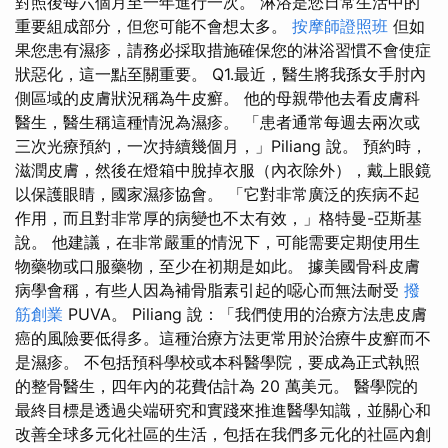
對照後每六個月至一年進行一次。 淋浴是您日常生活中的
重要組成部分，但您可能不會想太多。
按摩師證照班
但如
果您患有濕疹，請務必採取措施確保您的淋浴習慣不會使症
狀惡化，這一點至關重要。 Q1.最近，醫生將我孫女手肘內
側區域的皮膚狀況稱為牛皮癬。 他的母親帶他去看皮膚科
醫生，醫生稱這種情況為濕疹。 「患者通常每週去兩次或
三次光療預約，一次持續幾個月，」Piliang 說。 預約時，
滋潤皮膚，然後在燈箱中脫掉衣服（內衣除外），戴上眼鏡
以保護眼睛，國家濕疹協會。 「它對非常廣泛的疾病不起
作用，而且對非常厚的病變也不太有效，」格特曼-亞斯基
說。 他建議，在非常嚴重的情況下，可能需要定期使用生
物藥物或口服藥物，至少在初期是如此。 據美國骨科皮膚
病學會稱，有些人因為補骨脂素引起的噁心而無法耐受
撥
筋創業
PUVA。 Piliang 說：「我們使用的治療方法患皮膚
癌的風險要低得多。這種治療方法更常用於治療牛皮癬而不
是濕疹。 不包括預科學校或本科醫學院，要成為正式執照
的整骨醫生，四年內的花費估計為 20 萬美元。 醫學院的
最終目標是透過尖端研究和實踐來推進醫學知識，並關心和
改善全球多元化社區的生活，包括在我們多元化的社區內創