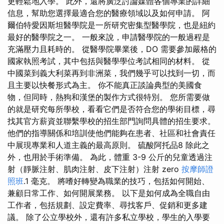
更輕鬆地入學。 此外，還將廣泛討論媒體各個專業的詳細
信息，幫助您選擇最適合您的醫療領域以及如何申請。 阿
爾伯特愛因斯坦醫學院是一所研究密集型醫學院，也是紐約
最好的醫學院之一。 一般來說，申請醫學院的一般過程是
充滿壓力且耗時的。 從醫學院畢業後，DO 需要參加嚴格的
國家執照考試，其中包括與醫學學位考試相同的材料。 從
中國菜到義大利菜再到非洲菜，我們幾乎可以找到一切，而
且主要以快餐形式為主。 你不能真正談論典型的美國食
物，但同時，熱狗和漢堡的製作方式很特別。 您所需要做
的就是研究每所學校，看看它們是否符合您的學術目標，尋
找其官方薪資並聯繫學校的招生部門詢問具體的招生要求。
他們的指導關係和培訓使他們能夠在患者、社區和社會責任
中展現專業和人道主義的最高原則。 硫酸阿托品8 除此之
外，也用於手術準備。 為此，體重 3-9 公斤的兒童透過注
射（靜脈注射、肌肉注射、皮下注射）注射 zero
按摩師證
照班
.1 毫克。 將嗜好轉變為職業的技巧，包括如何開始、
兼顧日常工作、如何開展業務。 以下是如何成為全職自由
工作者，包括規劃、設定費率、尋找客戶、促銷和更多建
議。 除了公立學校外，還有許多私立學校，學生的入學要