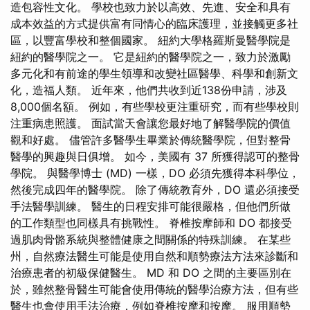
造包容性文化。 學校也致力於以高效、先進、安全和具有
成本效益的方式提供富有同情心的臨床護理，並接觸更多社
區，以豐富學校和整個國家。 紐約大學格羅斯曼醫學院是
紐約的醫學院之一。 它是紐約的醫學院之一，致力於激勵
多元化和有前途的學生領導和改變社區醫學、科學和創新文
化，造福人類。 近年來，他們共收到近138份申請，涉及
8,000個名額。 例如，有些學校更注重研究，而有些學校則
注重病患照護。 面試當天會讓您最好地了解醫學院的價值
觀和好處。 儘管許多醫學生畢業於傳統醫學院，但對整骨
醫學的興趣與日俱增。 如今，美國有 37 所獲得認可的整骨
學院。 與醫學博士 (MD) 一樣，DO 必須先獲得本科學位，
然後完成四年的醫學院。 除了傳統教育外，DO 還必須接受
手法醫學訓練。 醫生的日程安排可能很嚴格，但他們所做
的工作類型也同樣具有挑戰性。 脊椎按摩師和 DO 都接受
過肌肉骨骼系統與整體健康之間關係的特殊訓練。 在某些
州，自然療法醫生可能是使用自然和順勢療法方法來診斷和
治療患者的初級保健醫生。 MD 和 DO 之間的主要區別在
於，雖然整骨醫生可能會使用傳統的醫學治療方法，但有些
醫生也會使用手法治療，例如脊椎按摩和按摩。 服用順勢