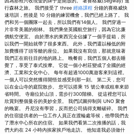
因為那裡只收現金的牌子是開放的。 著賽格威(Segway) 進
行森林之旅。 我們接受了 three
經絡課程
分鐘的賽格威快
速培訓，然後是 10 分鐘的練習機會，我們已經上路了。 我
們和另一個團隊一起去，所以我們有14個人。 我們穿過一
片非常美麗的樹林。 我們乘坐英國航空旅行，因為它比廉
價航空便宜。 由於潛水的東西完全佔據了一個手提箱，所
以我們一開始就帶了很多東西。 此外，我們還以極低的附
加費獲得了頭等艙的座位。 如果我沒有寫信，那就意味著
我們正在前往目的地的路上。 晚餐前，我們五個人都去睡
覺了，享受了泰式按摩。 它從一個小村莊變成了全國的經
濟、工業和文化中心。 每年有超過1000萬遊客來到這裡。
一個人可以突然獲得開悟並感受到那一刻。 第二天，您可
以在金山寺的庭院散步。 您可以搭乘 15 號公車或租車來節
省時間。 寺廟位於山頂，需步行300階梯。 從這裡您可以
欣賞到整個曼谷的美妙全景。 我們試圖抑制與 UNO 聚會
的晚宴。 丹尼沒有學習，反而把公司搞得支離破碎。 我們
的住宿提供者的一位工作人員正在渡輪處等候，他帶我們去
了潛水中心所在的住宿。 如果我們看第二次推播的話，我
們大約在 24 小時內挨家挨戶地走訪。 他知道我必須做什