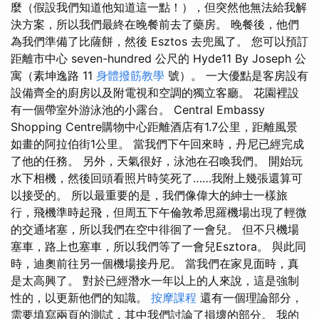
麼（假設我們知道他知道這一點！），但突然他無法給我解
決方案，所以我們最終在晚餐前去了藥房。 晚餐後，他們
為我們準備了比薩餅，然後 Esztos 去兜風了。 您可以預訂
距離市中心 seven-hundred 公尺的 Hyde11 By Joseph 公
寓（素坤逸路 11
身體撥筋教學
號）。 一大優點是客房設有
設備齊全的廚房以及附電視和空調的獨立客廳。 花園裡設
有一個帶室外游泳池的小露台。 Central Embassy
Shopping Centre購物中心距離酒店有1.7公里，距離風景
如畫的阿拉伯街1公里。 當我們下午回來時，丹尼已經完成
了他的任務。 另外，天氣很好，泳池在召喚我們。 開始玩
水下相機，然後回頭看照片時笑死了……我附上幾張還算可
以接受的。 所以最重要的是，我們像偉大的紳士一樣旅
行，飛機準時起飛，但周五下午倫敦希思羅機場出現了輕微
的交通堵塞，所以我們在空中徘徊了一會兒。 但不只機場
塞車，路上也塞車，所以我們等了一會兒Esztora。 與此同
時，迪奧前往另一個機場接丹尼。 當我們在家見面時，真
是太高興了。 對於已經潛水一年以上的人來說，這是強制
性的，以更新他們的知識。
按摩課程
還有一個理論部分，
需要填寫兩頁的測試，其中我們討論了損壞的部分。 我的