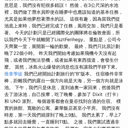
意思是，我們沒有犯很多錯誤！ 然後，在3公尺深的水池
裡，我們做了潛水員即使在睡夢中也應該知道的基本任務，
尤其是如果他夢想著潛水的話。 這很有趣，因為當我們從
池底上來時，我們已經完成了任務，風雨交加，我們只是看
著。 今天的計劃只是已經國際化的團隊將在倫敦會面，所
以我們今天下午就離開了LisztFerihegy。 重點是，公司今
天齊聚一堂，展開新一輪的歡樂。 最終，我們只比原計劃
晚了22個小時。 昨天我們開始考慮如果飛機今天沒有起
飛，或者我們無法登機，或者如果有東西擋道，會發生什
麼。 當然，冰島火山爆發的消息也沒有讓我們平靜下來。
推拿學徒
我們已經開始計劃旅行的“B”版本。 住宿條件非常
棒，距離我們的露台一個方向就是大海，另一個方向就是泳
池。 下午，我們只是休息，直到迪奧一家回來，然後我們
去了游泳池，自己按摩，吃了晚餐，參加了 Dixit（打卡）
和 UNO 派對。 每個遊客都會在曼谷找到合適的住宿。 樸
實的旅館、寬敞的公寓、豪華飯店甚至小平房。 我們沒有
時差，第一天我們就撐到了晚上9點。 我們太累了，早上7
點多就回去睡覺，一直睡到11點。 之後，我們嘗試透過非