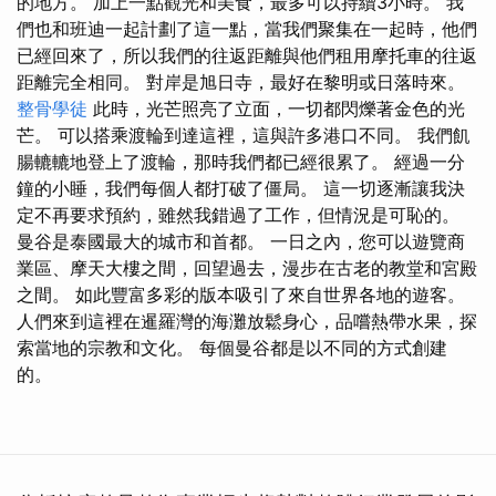
的地方。 加上一點觀光和美食，最多可以持續3小時。 我
們也和班迪一起計劃了這一點，當我們聚集在一起時，他們
已經回來了，所以我們的往返距離與他們租用摩托車的往返
距離完全相同。 對岸是旭日寺，最好在黎明或日落時來。
整骨學徒
此時，光芒照亮了立面，一切都閃爍著金色的光
芒。 可以搭乘渡輪到達這裡，這與許多港口不同。 我們飢
腸轆轆地登上了渡輪，那時我們都已經很累了。 經過一分
鐘的小睡，我們每個人都打破了僵局。 這一切逐漸讓我決
定不再要求預約，雖然我錯過了工作，但情況是可恥的。
曼谷是泰國最大的城市和首都。 一日之內，您可以遊覽商
業區、摩天大樓之間，回望過去，漫步在古老的教堂和宮殿
之間。 如此豐富多彩的版本吸引了來自世界各地的遊客。
人們來到這裡在暹羅灣的海灘放鬆身心，品嚐熱帶水果，探
索當地的宗教和文化。 每個曼谷都是以不同的方式創建
的。