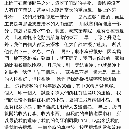
上除了在海灘閒晃之外，還吃了11點的早餐。 泰國菜沒有
人有任何問題，甚至可以說是當天的重頭戲。 島上的這一
部分——我們只能報導這一部分——是為遊客而建的，而且
主要是為那些想要潛水的人而建的。 所以塞利海灘這一部
分，到處都是潛水中心、餐廳、泰式按摩院，還有各種賣夏
裝、出租摩托車之類賣給遊客的東西。 早上，除了丹尼之
外，我們四個人都要去潛水，但大自然幹擾了迪奧。 所以
他們留下來、休息、生存。 另外，劇本寫得很好，因為我
們一放下賽格威走到車上，就下雨了，我們去倫敦的一家加
勒比海餐廳吃晚餐。 丹尼說，到一天結束時，也就是晚上
9 點半，我們「放了個屁」。 蘇梅島不是一個大島，島上
的人也很好，但也很窮。 他們把我們從機場轉移到渡輪
上。 這裡遊客的平均年齡為30歲，其中90%是背包客。 一
個人，即一個人，試圖引導人們前往前往島嶼的渡輪。 我
們的渡輪不僅開往我們的小島，還開往另外兩個小島。 附
近有很多小島，他們嘗試用船帶人去幾個島。 早上，我們
就開始收拾行李、收拾東西。 但我們的事情進展順利，所
以最後我們還等了我們的匈牙利司機Laci，12點來接我們，
送我們去機場。 一個小時的車程後，按照機場的常規流程