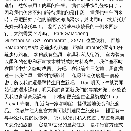
進行，然後享用了簡單的午餐。 我們幾乎快到登機口了，
因為我們仍然不知道等待我們的是什麼。 當我們中午回來
時，丹尼開始了他的前兩次海底潛水，與此同時，埃斯托斯
夫婦去騎摩托車了。 您可以沿著島嶼較長的一側來回步
行，大約需要 2 小時。 Park Saladaeng
Guesthouse（Sz. Yommarat，35/2）位置便利。 距離
Saladaeng車站5分鐘步行路程，距離Lumpini公園有10分
鐘步行路程。 客房設有空調、家具和私人衛浴。 室內裝潢
以柔和的色彩和石頭或木材製成的材料為主。 我們會不時
在團隊中加入臨時成員。 好吧，在談論生日之前，我會描
述一下我們早上嘗試拍攝影片......但最終這仍然是一個秘
密，所以我們還是堅持生日主題吧。 Dani明天下午就要開
始他的潛水課程，明天我們會更新我們的專業知識，然後後
天我也會做高級課程。 下樓參觀完全由金屬製成的Loja
Prasat 寺廟。 附近有一家咖啡館，提供當地美食和紀念
品。 從教堂往大皇宮方向可以到達民主紀念碑。 裡面有一
尊46公尺長的臥佛像。 您可以預訂私人旅遊，導遊會詳細
向您介紹設施。 它是19世紀的皇家住所，是舉行官方儀式