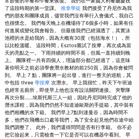
常節食的早餐和午餐來恢復。 我們在一家義大利餐廳慶祝
了這段時期的第一堂課。
推拿學徒
我們接受了丹尼作為我
們的朋友和團隊成員，儘管我們沒有舉行入會儀式，我自己
也很懷念。 我們每天晚上在機場待了6個多小時，如果有任
何進展或變化我會報告。 但最後我們已經濕透了，其實泳
池裡的水是給我的，因為大概有30度（包括海水！），所
以比較溫暖。 這段時間，Esztos嘗試了按摩，再次成為當
天的亮點之一。 下雨持續的時間不長，但風一直持續到晚
上。 團隊裡一共有四個人，理論部分都已經過了，這意味
著你明天之前必須學會潛水教材的前250頁，因為你會被問
到。 早上 7 點，團隊將一起出發，進行一整天的巡航，其
中包括 three
學按摩
次潛水。 早上我很忙，昨天下午班迪
也經常去廁所，即使早上他也沒有設法關閉連接。 夾擊隊
再次分裂……埃斯托斯三人一組，因此丹尼同時完成了他的
潛水課程，因為我們仍然不知道迪歐斯的手提箱，其中裝有
他們相機的水下箱。 我們早上7點到達曼谷，因為時間不
多，他們在飛機出口處等我們，為了安全起見他們在途中給
我們調整了。 此外，我們還得問問是否有行李箱。 你不必
把它撿起來，只需檢查一下它是否可以在機器中看到。 早