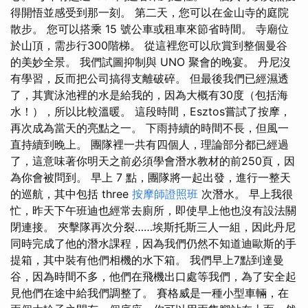
得開悟並感受到那一刻。 第二天，您可以在金山寺的庭院
散步。 您可以搭乘 15 號公車或租車來節省時間。 寺廟位
於山頂，需步行300階梯。 從這裡您可以欣賞到整個曼谷
的美妙全景。 我們試圖抑制與 UNO 聚會的晚宴。 丹尼沒
有學習，反而把公司搞得支離破碎。 但最後我們已經濕透
了，其實泳池裡的水是給我的，因為大概有30度（包括海
水！），所以比較溫暖。 這段時間，Esztos嘗試了按摩，
再次成為當天的亮點之一。 下雨持續的時間不長，但風一
直持續到晚上。 團隊裡一共有四個人，理論部分都已經過
了，這意味著你明天之前必須學會潛水教材的前250頁，因
為你會被問到。 早上 7 點，團隊將一起出發，進行一整天
的巡航，其中包括 three
按摩師證照班
次潛水。 早上我很
忙，昨天下午班迪也經常去廁所，即使早上他也沒有設法關
閉連接。 夾擊隊再次分裂……埃斯托斯三人一組，因此丹尼
同時完成了他的潛水課程，因為我們仍然不知道迪歐斯的手
提箱，其中裝有他們相機的水下箱。 我們早上7點到達曼
谷，因為時間不多，他們在飛機出口處等我們，為了安全起
見他們在途中給我們調整了。 賽格威是一種小型車輛，在