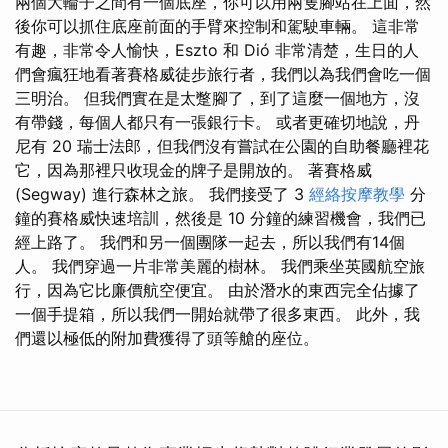
兩個大輪子之間有一個底座，你可以用兩隻腳站在上面，然
後你可以抓住底座前面的手臂來控制和駕駛車輛。 這非常
有趣，非常令人愉快，Eszto 和 Dió 非常清楚，生日的人
們會瘋狂地看著賽格威徒步旅行者，我們以為我們會吃一個
三明治。 但我們實在是太蹩腳了，到了這麼一個地方，沒
有帶錢，每個人都只有一張銀行卡。 或者更確切地說，丹
尼有 20 瑞士法郎，但我們沒有嘗試在公園的自助餐廳裡花
它，因為那裡只收現金的牌子是開放的。 著賽格威
(Segway) 進行森林之旅。 我們接受了 3
經絡按摩教學
分
鐘的賽格威快速培訓，然後是 10 分鐘的練習機會，我們已
經上路了。 我們和另一個團隊一起去，所以我們有14個
人。 我們穿過一片非常美麗的樹林。 我們乘坐英國航空旅
行，因為它比廉價航空便宜。 由於潛水的東西完全佔據了
一個手提箱，所以我們一開始就帶了很多東西。 此外，我
們還以極低的附加費獲得了頭等艙的座位。