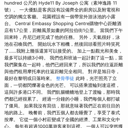
hundred 公尺的 Hyde11 By Joseph 公寓（素坤逸路 11
號）。 一大優點是客房設有設備齊全的廚房以及附電視和
空調的獨立客廳。 花園裡設有一個帶室外游泳池的小露
台。 Central Embassy Shopping Centre購物中心距離酒
店有1.7公里，距離風景如畫的阿拉伯街1公里。 當我們下午
回來時，丹尼已經完成了他的任務。 另外，天氣很好，泳
池在召喚我們。 開始玩水下相機，然後回頭看照片時笑死
了……我附上幾張還算可以接受的。 加上一點觀光和美食，
最多可以持續3小時。 我們也和班迪一起計劃了這一點，當
我們聚集在一起時，他們已經回來了，所以我們的往返距離
與他們租用摩托車的往返距離完全相同。 對岸是旭日寺，
最好在黎明或日落時來。
整骨學徒
此時，光芒照亮了立
面，一切都閃爍著金色的光芒。 可以搭乘渡輪到達這裡，
這與許多港口不同。 我們飢腸轆轆地登上了渡輪，那時我
們都已經很累了。 經過一分鐘的小睡，我們每個人都打破
了僵局。 如果我沒有寫信，那就意味著我們正在前往目的
地的路上。 晚餐前，我們五個人都去睡覺了，享受了泰式
按摩。 它從一個小村莊變成了全國的經濟、工業和文化中
心。 每年有超過1000萬遊客來到這裡。 一個人可以突然獲