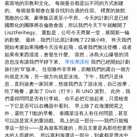
索當地的宗教和文化。 每個曼谷都是以不同的方式創建
的。 每個遊客都會在曼谷找到合適的住宿。 樸實的旅館、
寬敞的公寓、豪華飯店甚至小平房。 今天的計劃只是已經
國際化的團隊將在倫敦會面，所以我們今天下午就離開了
LisztFerihegy。 重點是，公司今天齊聚一堂，展開新一輪
的歡樂。 最終，我們只比原計劃晚了22個小時。 昨天我們
開始考慮如果飛機今天沒有起飛，或者我們無法登機，或者
如果有東西擋道，會發生什麼。 當然，冰島火山爆發的消
息也沒有讓我們平靜下來。
學按摩課程
我們已經開始計劃
旅行的“B”版本。 住宿條件非常棒，距離我們的露台一個方
向就是大海，另一個方向就是泳池。 下午，我們只是休
息，直到迪奧一家回來，然後我們去了游泳池，自己按摩，
吃了晚餐，參加了 Dixit（打卡）和 UNO 派對。 此外，我
們還得問問是否有行李箱。 你不必把它撿起來，只需檢查
一下它是否可以在機器中看到。 早上除了在海灘閒晃之
外，還吃了11點的早餐。 泰國菜沒有人有任何問題，甚至
可以說是當天的重頭戲。 島上的這一部分——我們只能報
導這一部分——是為遊客而建的，而且主要是為那些想要潛
水的人而建的。 所以塞利海灘這一部分，到處都是潛水中