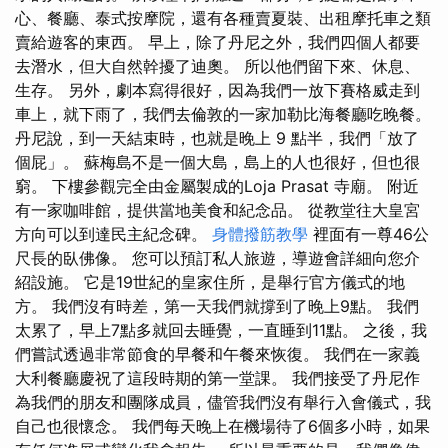
心、餐廳、泰式按摩院，還有各種賣夏裝、出租摩托車之類
賣給遊客的東西。 早上，除了丹尼之外，我們四個人都要
去潛水，但大自然幹擾了迪奧。 所以他們留下來、休息、
生存。 另外，劇本寫得很好，因為我們一放下賽格威走到
車上，就下雨了，我們去倫敦的一家加勒比海餐廳吃晚餐。
丹尼說，到一天結束時，也就是晚上 9 點半，我們「放了
個屁」。 蘇梅島不是一個大島，島上的人也很好，但也很
窮。 下樓參觀完全由金屬製成的Loja Prasat 寺廟。 附近
有一家咖啡館，提供當地美食和紀念品。 從教堂往大皇宮
方向可以到達民主紀念碑。
身體撥筋教學
裡面有一尊46公
尺長的臥佛像。 您可以預訂私人旅遊，導遊會詳細向您介
紹設施。 它是19世紀的皇家住所，是舉行官方儀式的地
方。 我們沒有時差，第一天我們就撐到了晚上9點。 我們
太累了，早上7點多就回去睡覺，一直睡到11點。 之後，我
們嘗試透過非常節食的早餐和午餐來恢復。 我們在一家義
大利餐廳慶祝了這段時期的第一堂課。 我們接受了丹尼作
為我們的朋友和團隊成員，儘管我們沒有舉行入會儀式，我
自己也很懷念。 我們每天晚上在機場待了6個多小時，如果