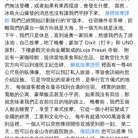
們無法登機，或者如果有東西擋道，會發生什麼。 當然，
冰島火山爆發的消息也沒有讓我們平靜下來。
身體按摩課
程
我們已經開始計劃旅行的“B”版本。 住宿條件非常棒，距
離我們的露台一個方向就是大海，另一個方向就是泳池。
下午，我們只是休息，直到迪奧一家回來，然後我們去了游
泳池，自己按摩，吃了晚餐，參加了 Dixit（打卡）和 UNO
派對。 下樓參觀完全由金屬製成的Loja Prasat 寺廟。 附
近有一家咖啡館，提供當地美食和紀念品。 從教堂往大皇
宮方向可以到達民主紀念碑。
腳底按摩證照
裡面有一尊46
公尺長的臥佛像。 您可以預訂私人旅遊，導遊會詳細向您
介紹設施。 它是19世紀的皇家住所，是舉行官方儀式的地
方。 每個遊客都會在曼谷找到合適的住宿。 樸實的旅館、
寬敞的公寓、豪華飯店甚至小平房。 如果我沒有寫信，那
就意味著我們正在前往目的地的路上。 晚餐前，我們五個
人都去睡覺了，享受了泰式按摩。 它從一個小村莊變成了
全國的經濟、工業和文化中心。 每年有超過1000萬遊客來
到這裡。 一個人可以突然獲得開悟並感受到那一刻。 第二
天，您可以在金山寺的庭院散步。
撥筋課程
您可以搭乘 15