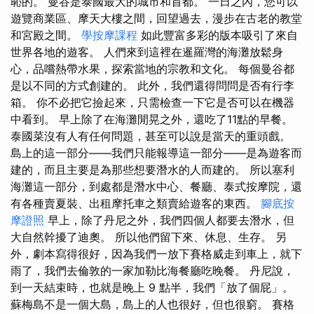
恥的。 曼谷是泰國最大的城市和首都。 一日之內，您可以
遊覽商業區、摩天大樓之間，回望過去，漫步在古老的教堂
和宮殿之間。
學按摩課程
如此豐富多彩的版本吸引了來自
世界各地的遊客。 人們來到這裡在暹羅灣的海灘放鬆身
心，品嚐熱帶水果，探索當地的宗教和文化。 每個曼谷都
是以不同的方式創建的。 此外，我們還得問問是否有行李
箱。 你不必把它撿起來，只需檢查一下它是否可以在機器
中看到。 早上除了在海灘閒晃之外，還吃了11點的早餐。
泰國菜沒有人有任何問題，甚至可以說是當天的重頭戲。
島上的這一部分——我們只能報導這一部分——是為遊客而
建的，而且主要是為那些想要潛水的人而建的。 所以塞利
海灘這一部分，到處都是潛水中心、餐廳、泰式按摩院，還
有各種賣夏裝、出租摩托車之類賣給遊客的東西。
腳底按
摩證照
早上，除了丹尼之外，我們四個人都要去潛水，但
大自然幹擾了迪奧。 所以他們留下來、休息、生存。 另
外，劇本寫得很好，因為我們一放下賽格威走到車上，就下
雨了，我們去倫敦的一家加勒比海餐廳吃晚餐。 丹尼說，
到一天結束時，也就是晚上 9 點半，我們「放了個屁」。
蘇梅島不是一個大島，島上的人也很好，但也很窮。 賽格