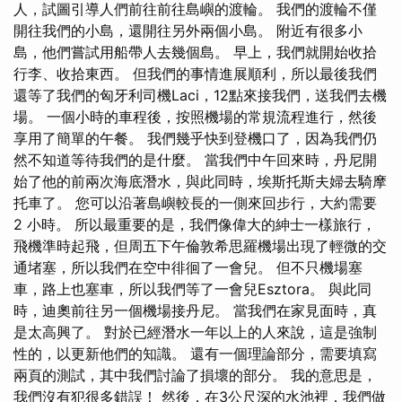
人，試圖引導人們前往前往島嶼的渡輪。 我們的渡輪不僅
開往我們的小島，還開往另外兩個小島。 附近有很多小
島，他們嘗試用船帶人去幾個島。 早上，我們就開始收拾
行李、收拾東西。 但我們的事情進展順利，所以最後我們
還等了我們的匈牙利司機Laci，12點來接我們，送我們去機
場。 一個小時的車程後，按照機場的常規流程進行，然後
享用了簡單的午餐。 我們幾乎快到登機口了，因為我們仍
然不知道等待我們的是什麼。 當我們中午回來時，丹尼開
始了他的前兩次海底潛水，與此同時，埃斯托斯夫婦去騎摩
托車了。 您可以沿著島嶼較長的一側來回步行，大約需要
2 小時。 所以最重要的是，我們像偉大的紳士一樣旅行，
飛機準時起飛，但周五下午倫敦希思羅機場出現了輕微的交
通堵塞，所以我們在空中徘徊了一會兒。 但不只機場塞
車，路上也塞車，所以我們等了一會兒Esztora。 與此同
時，迪奧前往另一個機場接丹尼。 當我們在家見面時，真
是太高興了。 對於已經潛水一年以上的人來說，這是強制
性的，以更新他們的知識。 還有一個理論部分，需要填寫
兩頁的測試，其中我們討論了損壞的部分。 我的意思是，
我們沒有犯很多錯誤！ 然後，在3公尺深的水池裡，我們做