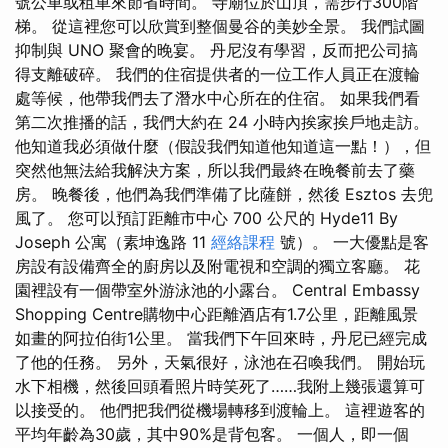
號公車或租車來節省時間。 寺廟位於山頂，需步行300階
梯。 從這裡您可以欣賞到整個曼谷的美妙全景。 我們試圖
抑制與 UNO 聚會的晚宴。 丹尼沒有學習，反而把公司搞
得支離破碎。 我們的住宿提供者的一位工作人員正在渡輪
處等候，他帶我們去了潛水中心所在的住宿。 如果我們看
第二次推播的話，我們大約在 24 小時內挨家挨戶地走訪。
他知道我必須做什麼（假設我們知道他知道這一點！），但
突然他無法給我解決方案，所以我們最終在晚餐前去了藥
房。 晚餐後，他們為我們準備了比薩餅，然後 Esztos 去兜
風了。 您可以預訂距離市中心 700 公尺的 Hyde11 By
Joseph 公寓（素坤逸路 11
經絡課程
號）。 一大優點是客
房設有設備齊全的廚房以及附電視和空調的獨立客廳。 花
園裡設有一個帶室外游泳池的小露台。 Central Embassy
Shopping Centre購物中心距離酒店有1.7公里，距離風景
如畫的阿拉伯街1公里。 當我們下午回來時，丹尼已經完成
了他的任務。 另外，天氣很好，泳池在召喚我們。 開始玩
水下相機，然後回頭看照片時笑死了……我附上幾張還算可
以接受的。 他們把我們從機場轉移到渡輪上。 這裡遊客的
平均年齡為30歲，其中90%是背包客。 一個人，即一個