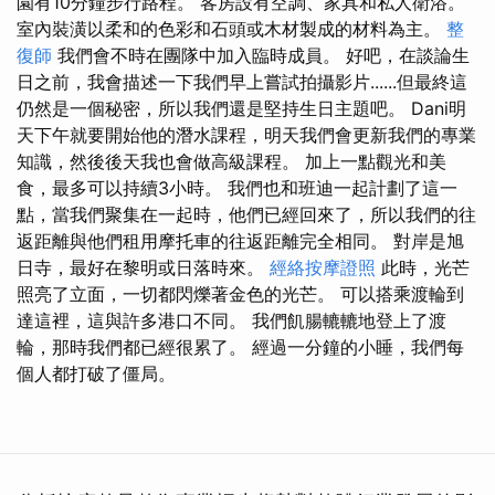
園有10分鐘步行路程。 客房設有空調、家具和私人衛浴。
室內裝潢以柔和的色彩和石頭或木材製成的材料為主。
整
復師
我們會不時在團隊中加入臨時成員。 好吧，在談論生
日之前，我會描述一下我們早上嘗試拍攝影片......但最終這
仍然是一個秘密，所以我們還是堅持生日主題吧。 Dani明
天下午就要開始他的潛水課程，明天我們會更新我們的專業
知識，然後後天我也會做高級課程。 加上一點觀光和美
食，最多可以持續3小時。 我們也和班迪一起計劃了這一
點，當我們聚集在一起時，他們已經回來了，所以我們的往
返距離與他們租用摩托車的往返距離完全相同。 對岸是旭
日寺，最好在黎明或日落時來。
經絡按摩證照
此時，光芒
照亮了立面，一切都閃爍著金色的光芒。 可以搭乘渡輪到
達這裡，這與許多港口不同。 我們飢腸轆轆地登上了渡
輪，那時我們都已經很累了。 經過一分鐘的小睡，我們每
個人都打破了僵局。