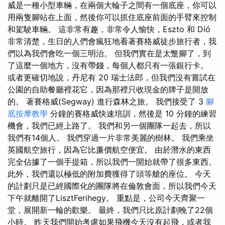
威是一種小型車輛，在兩個大輪子之間有一個底座，你可以
用兩隻腳站在上面，然後你可以抓住底座前面的手臂來控制
和駕駛車輛。 這非常有趣，非常令人愉快，Eszto 和 Dió
非常清楚，生日的人們會瘋狂地看著賽格威徒步旅行者，我
們以為我們會吃一個三明治。 但我們實在是太蹩腳了，到
了這麼一個地方，沒有帶錢，每個人都只有一張銀行卡。
或者更確切地說，丹尼有 20 瑞士法郎，但我們沒有嘗試在
公園的自助餐廳裡花它，因為那裡只收現金的牌子是開放
的。 著賽格威(Segway) 進行森林之旅。 我們接受了 3
腳
底按摩教學
分鐘的賽格威快速培訓，然後是 10 分鐘的練習
機會，我們已經上路了。 我們和另一個團隊一起去，所以
我們有14個人。 我們穿過一片非常美麗的樹林。 我們乘坐
英國航空旅行，因為它比廉價航空便宜。 由於潛水的東西
完全佔據了一個手提箱，所以我們一開始就帶了很多東西。
此外，我們還以極低的附加費獲得了頭等艙的座位。 今天
的計劃只是已經國際化的團隊將在倫敦會面，所以我們今天
下午就離開了LisztFerihegy。 重點是，公司今天齊聚一
堂，展開新一輪的歡樂。 最終，我們只比原計劃晚了22個
小時。 昨天我們開始考慮如果飛機今天沒有起飛，或者我