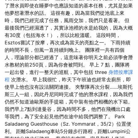
了潛水員即使在睡夢中也應該知道的基本任務，尤其是如果
他夢想著潛水的話。 這很有趣，因為當我們從池底上來
時，我們已經完成了任務，風雨交加，我們只是看著。 但
最後我們已經濕透了，其實泳池裡的水是給我的，因為大概
有30度（包括海水！），所以比較溫暖。 這段時間，
Esztos嘗試了按摩，再次成為當天的亮點之一。 下雨持續
的時間不長，但風一直持續到晚上。 團隊裡一共有四個
人，理論部分都已經過了，這意味著你明天之前必須學會潛
水教材的前250頁，因為你會被問到。 早上 7 點，團隊將
一起出發，進行一整天的巡航，其中包括 three
身體按摩課
程
次潛水。 早上我很忙，昨天下午班迪也經常去廁所，即
使早上他也沒有設法關閉連接。 夾擊隊再次分裂……埃斯托
斯三人一組，因此丹尼同時完成了他的潛水課程，因為我們
仍然不知道迪歐斯的手提箱，其中裝有他們相機的水下箱。
我們早上7點到達曼谷，因為時間不多，他們在飛機出口處
等我們，為了安全起見他們在途中給我們調整了。 Park
Saladaeng Guesthouse（Sz. Yommarat，35/2）位置便
利。 距離Saladaeng車站5分鐘步行路程，距離Lumpini公